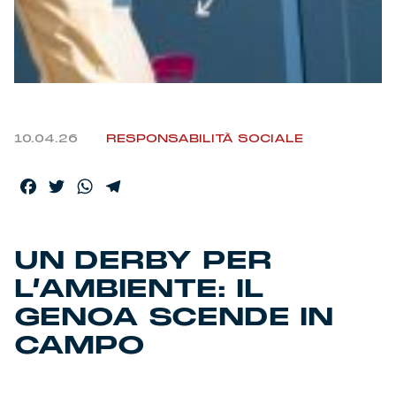
Helan x Genoa
Isolani x Genoa
Gift Card Online Store
10.04.26
RESPONSABILITÀ SOCIALE
Fortissimo batte il mio cuor
Facebook
Twitter
WhatsApp
Telegram
UN DERBY PER
L’AMBIENTE: IL
GENOA SCENDE IN
CAMPO