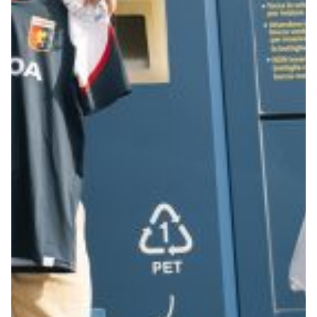
Robe di Kappa x Genoa
Vintage Collection
Red&Blue Voices
Kids
Accessori
Party
Outlet
Caffè Boasi x Genoa