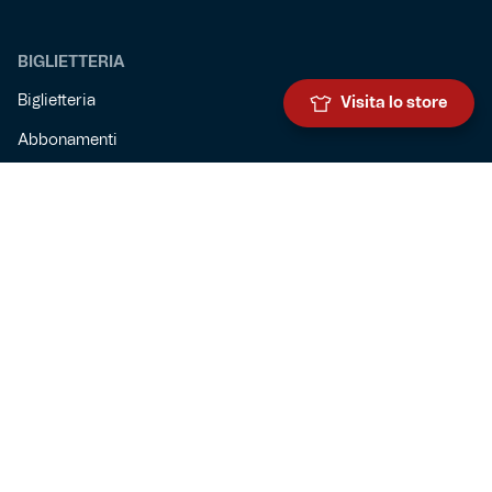
BIGLIETTERIA
Biglietteria
Visita lo store
Abbonamenti
Accrediti
Experience
Hospitality
SQUADRE
Prima squadra maschile
Prima squadra femminile
Settore giovanile