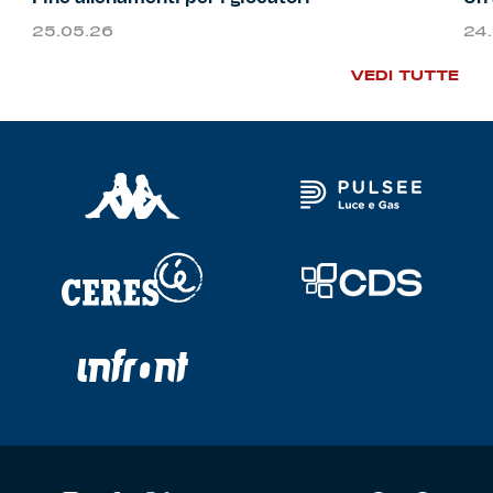
25.05.26
24
VEDI TUTTE