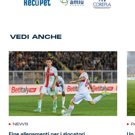
VEDI ANCHE
NEWS
P
Fine allenamenti per i giocatori
Un 