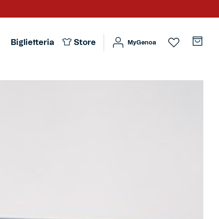
Biglietteria
Store
MyGenoa