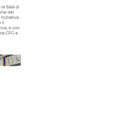
la Sala di
one del
iniziativa
 il
ova, e con
enoa CFC e