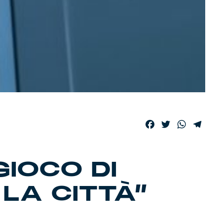
Facebook
Twitter
WhatsA
Tele
GIOCO DI
LA CITTÀ”