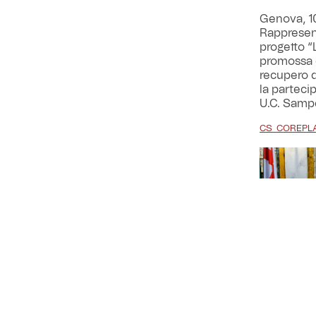
Genova, 10
Rappresent
progetto “L
promossa d
recupero d
la parteci
U.C. Samp
CS_COREPLA