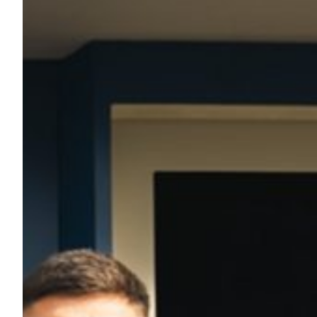
Robe di Kappa x Genoa
Vintage Collection
Red&Blue Voices
Kids
Accessori
Party
Outlet
Caffè Boasi x Genoa