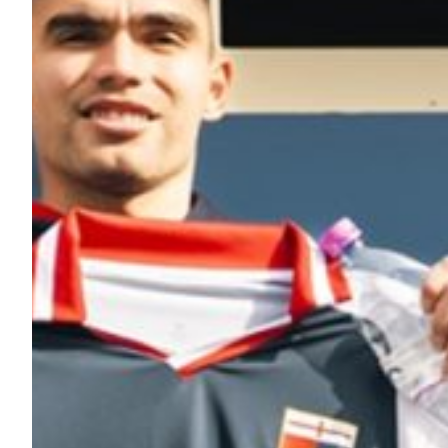
Helan x Genoa
Isolani x Genoa
Gift Card Online Store
Fortissimo batte il mio cuor