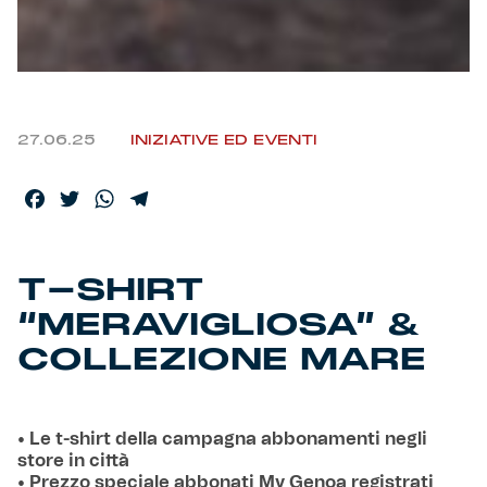
Helan x Genoa
Isolani x Genoa
27.06.25
INIZIATIVE ED EVENTI
Gift Card Online Store
Facebook
Twitter
WhatsApp
Telegram
Fortissimo batte il mio cuor
T-SHIRT
“MERAVIGLIOSA” &
COLLEZIONE MARE
• Le t-shirt della campagna abbonamenti negli
store in città
• Prezzo speciale abbonati My Genoa registrati