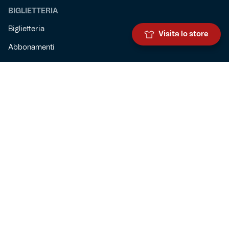
BIGLIETTERIA
Biglietteria
Visita lo store
Abbonamenti
Accrediti
Experience
Hospitality
SQUADRE
Prima squadra maschile
Prima squadra femminile
Settore giovanile
Genoa for special