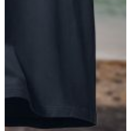
Robe di Kappa x Genoa
Vintage Collection
Red&Blue Voices
Kids
Accessori
Party
Outlet
Caffè Boasi x Genoa