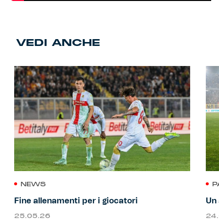
VEDI ANCHE
NEWS
P
Fine allenamenti per i giocatori
Un 
25.05.26
24