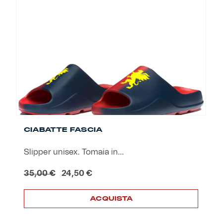
Le
opzioni
possono
essere
scelte
nella
pagina
del
prodotto
CIABATTE FASCIA
Slipper unisex. Tomaia in...
Il
Il
35,00
€
24,50
€
prezzo
prezzo
originale
attuale
ACQUISTA
era:
è:
35,00 €.
24,50 €.
Questo