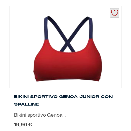
prodotto
ha
più
varianti.
Le
opzioni
possono
essere
scelte
nella
pagina
del
prodotto
BIKINI SPORTIVO GENOA JUNIOR CON
SPALLINE
Bikini sportivo Genoa...
19,90
€