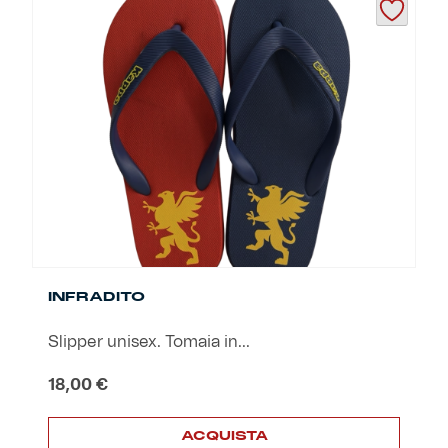
più
varianti.
Le
opzioni
possono
essere
scelte
nella
pagina
del
prodotto
INFRADITO
Slipper unisex. Tomaia in...
18,00
€
ACQUISTA