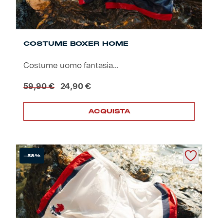
COSTUME BOXER HOME
Costume uomo fantasia...
Il
Il
59,90
€
24,90
€
prezzo
prezzo
originale
attuale
ACQUISTA
era:
è:
59,90 €.
24,90 €.
Questo
prodotto
ha
più
-58%
varianti.
Le
opzioni
possono
essere
scelte