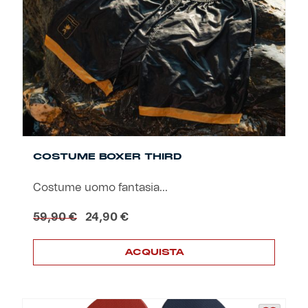
possono
essere
scelte
nella
pagina
del
prodotto
COSTUME BOXER THIRD
Costume uomo fantasia...
Il
Il
59,90
€
24,90
€
prezzo
prezzo
originale
attuale
ACQUISTA
era:
è:
59,90 €.
24,90 €.
Questo
prodotto
ha