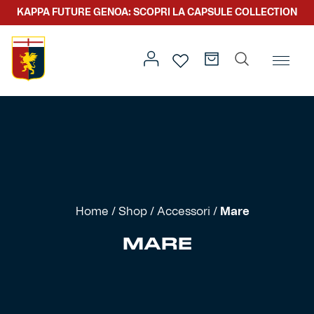
KAPPA FUTURE GENOA: SCOPRI LA CAPSULE COLLECTION
Home
/
Altro
/
Accessori
/ Mare
Prima squadra
Kit gara
Primavera
Kappa Futur Genoa
Home
/
Shop
/
Accessori
/
Mare
Settore giovanile
Genoa x Genova
MARE
Kombat XXV
Prima squadra
Genoa x Rolling Stone