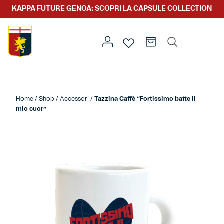
KAPPA FUTURE GENOA: SCOPRI LA CAPSULE COLLECTION
Home
/
Altro
/
Accessori
/ Tazzina Caffè “Fortissimo batte
il mio cuor”
Home
/
Shop
/
Accessori
/
Tazzina Caffè “Fortissimo batte il
mio cuor”
Prima squadra
Kit gara
Primavera
Kappa Futur Genoa
Settore giovanile
Genoa x Genova
Kombat XXV
Prima squadra
Genoa x Rolling Stone