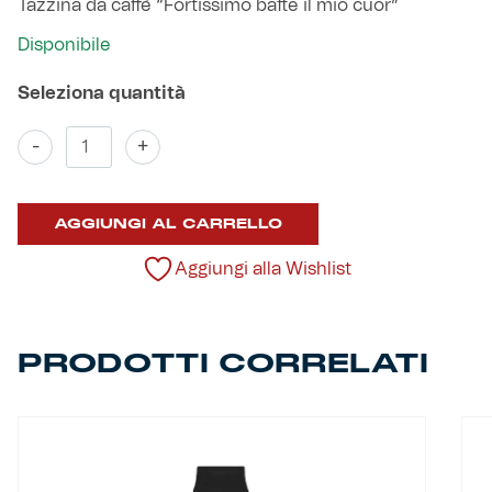
Tazzina da caffè “Fortissimo batte il mio cuor”
Robe di Kappa x Genoa
Disponibile
Vintage Collection
Red&Blue Voices
Tazzina
-
+
Caffè
"Fortissimo
Kids
batte
AGGIUNGI AL CARRELLO
il
mio
cuor"
Aggiungi alla Wishlist
quantità
Accessori
PRODOTTI CORRELATI
Party
Outlet
Caffè Boasi x Genoa