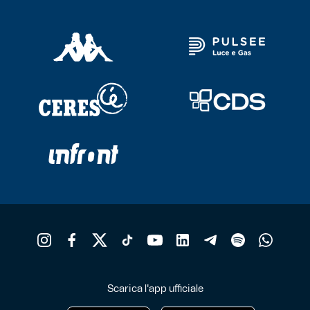
h
p
v
L
o
p
e
s
n
p
d
p
Scarica l'app ufficiale