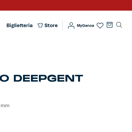
Biglietteria
Store
MyGenoa
O DEEPGENT
2 mm