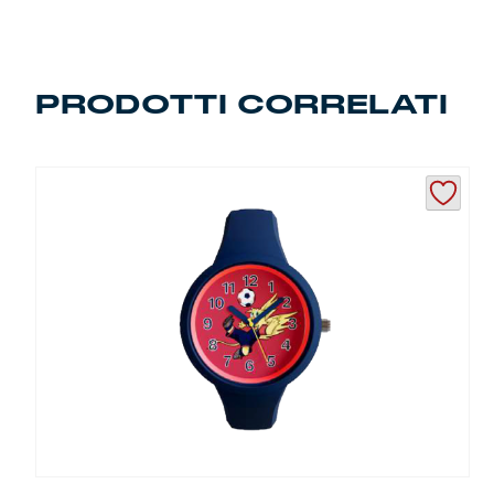
Robe di Kappa x Genoa
Vintage Collection
PRODOTTI CORRELATI
Red&Blue Voices
Kids
Accessori
Party
Outlet
Caffè Boasi x Genoa