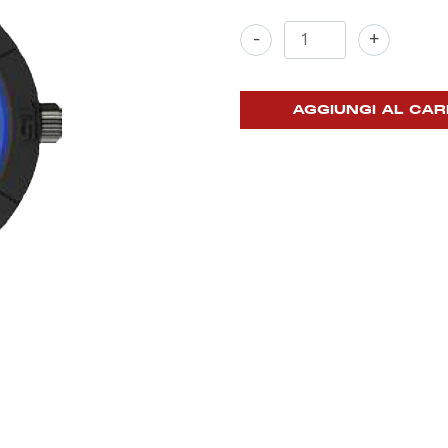
Orologio
-
+
DEEPGENT
quantità
AGGIUNGI AL CAR