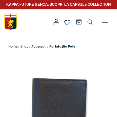
KAPPA FUTURE GENOA: SCOPRI LA CAPSULE COLLECTION
Home
/
Altro
/
Accessori
/ Portafoglio Pelle
Home
/
Shop
/
Accessori
/
Portafoglio Pelle
Prima squadra
Kit gara
Primavera
Kappa Futur Genoa
Settore giovanile
Genoa x Genova
Kombat XXV
Prima squadra
Genoa x Rolling Stone