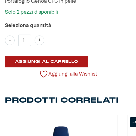
Portafoglio Genoa CFC in pelle
Robe di Kappa x Genoa
Solo 2 pezzi disponibili
Vintage Collection
Red&Blue Voices
Portafoglio
-
+
Pelle
quantità
Kids
AGGIUNGI AL CARRELLO
Aggiungi alla Wishlist
Accessori
PRODOTTI CORRELATI
Party
Outlet
-
Caffè Boasi x Genoa