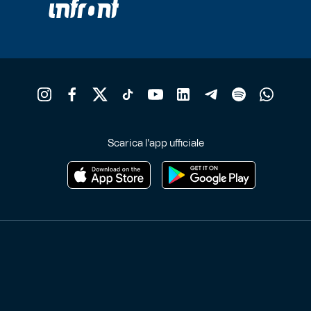
prodotto
p
Scarica l'app ufficiale