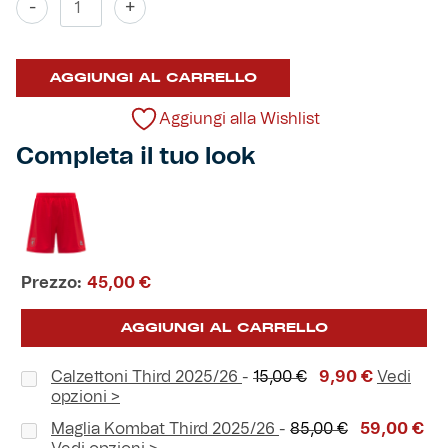
-
+
Third
2025/26
Helan x Genoa
quantità
AGGIUNGI AL CARRELLO
Isolani x Genoa
Aggiungi alla Wishlist
Gift Card Online Store
Completa il tuo look
Fortissimo batte il mio cuor
Prezzo:
45,00
€
AGGIUNGI AL CARRELLO
Il
Il
Calzettoni Third 2025/26
-
15,00
€
9,90
€
Vedi
prezzo
prezzo
opzioni >
originale
attuale
Il
Il
Maglia Kombat Third 2025/26
-
85,00
€
59,00
€
era:
è: