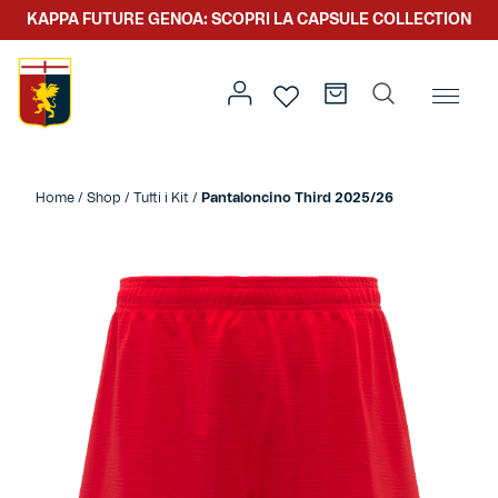
KAPPA FUTURE GENOA: SCOPRI LA CAPSULE COLLECTION
Home
/
Team
/
Kit Gara
/ Pantaloncino Third 2025/26
Home
/
Shop
/
Tutti i Kit
/
Pantaloncino Third 2025/26
Prima squadra
Kit gara
Primavera
Kappa Futur Genoa
Settore giovanile
Genoa x Genova
Kombat XXV
Prima squadra
Genoa x Rolling Stone