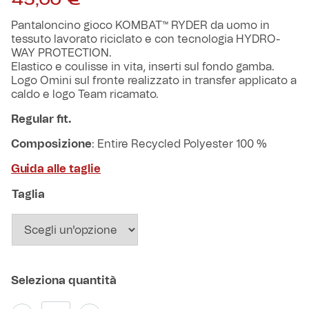
45,00
€
Robe di Kappa x Genoa
Pantaloncino gioco KOMBAT™ RYDER da uomo in
tessuto lavorato riciclato e con tecnologia HYDRO-
Vintage Collection
WAY PROTECTION.
Elastico e coulisse in vita, inserti sul fondo gamba.
Logo Omini sul fronte realizzato in transfer applicato a
Red&Blue Voices
caldo e logo Team ricamato.
Regular fit.
Kids
Composizione
: Entire Recycled Polyester 100 %
Guida alle taglie
Accessori
Taglia
Party
Outlet
Caffè Boasi x Genoa
Pantaloncino