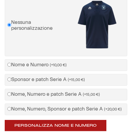
Helan x Genoa
Nessuna
personalizzazione
Isolani x Genoa
Gift Card Online Store
Fortissimo batte il mio cuor
Nome e Numero
(
+
10,00
€
)
Sponsor e patch Serie A
(
+
15,00
€
)
Nome, Numero e patch Serie A
(
+
15,00
€
)
Nome, Numero, Sponsor e patch Serie A
(
+
20,00
€
)
PERSONALIZZA NOME E NUMERO