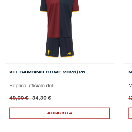
KIT BAMBINO HOME 2025/26
M
Replica ufficiale del...
M
Il
Il
49,00
€
34,30
€
1
prezzo
prezzo
originale
attuale
ACQUISTA
era:
è:
49,00 €.
34,30 €.
Questo
Q
prodotto
p