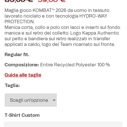
85,00
€
59,00
€
prezzo
prezzo
Robe di Kappa x Genoa
originale
attuale
Maglia gioco KOMBAT™ 2026 da uomo in tessuto
era:
è:
lavorato riciclato e con tecnologia HYDRO-WAY
Vintage Collection
85,00 €.
59,00 €.
PROTECTION.
Manica corta, collo a polo con lacci e inserti sul fondo
manica e sul retro del colletto. Logo Kappa Authentic
Red&Blue Voices
sul petto e bandiera sul retro realizzati in transfer
applicati a caldo, logo del Team ricamato sul fronte.
Kids
Regular fit.
Composizione:
Entire Recycled Polyester 100 %
Guida alle taglie
Accessori
Taglia:
Party
Outlet
T-Shirt Custom
Caffè Boasi x Genoa