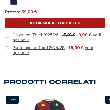
Prezzo:
59,00
€
AGGIUNGI AL CARRELLO
Il
Il
Calzettoni Third 2025/26
-
15,00
€
9,90
€
Vedi
prezzo
prezzo
opzioni >
originale
attuale
Pantaloncino Third 2025/26
-
45,00
€
Vedi
era:
è:
opzioni >
15,00 €.
9,90 €.
PRODOTTI CORRELATI
-30%
-