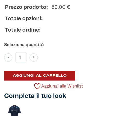
Prezzo prodotto:
59,00
€
Totale opzioni:
Totale ordine:
Maglia
-
+
Kombat
Third
2025/26
AGGIUNGI AL CARRELLO
quantità
Aggiungi alla Wishlist
Completa il tuo look