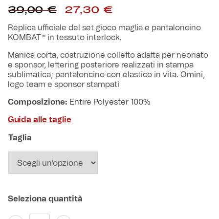
Il
Il
Robe di Kappa x Genoa
39,00
€
27,30
€
prezzo
prezzo
originale
attuale
Replica ufficiale del set gioco maglia e pantaloncino
Vintage Collection
era:
è:
KOMBAT™ in tessuto interlock.
39,00 €.
27,30 €.
Manica corta, costruzione colletto adatta per neonato
Red&Blue Voices
e sponsor, lettering posteriore realizzati in stampa
sublimatica; pantaloncino con elastico in vita. Omini,
logo team e sponsor stampati
Kids
Composizione:
Entire Polyester 100%
Guida alle taglie
Accessori
Taglia
Party
Outlet
Caffè Boasi x Genoa
Kit