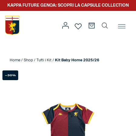
KAPPA FUTURE GENOA: SCOPRI LA CAPSULE COLLECTION
Home
/
Abbigliamento
/
Kids
/ Kit Baby Home 2025/26
Home
/
Shop
/
Tutti i Kit
/
Kit Baby Home 2025/26
Prima squadra
Kit gara
-30%
Primavera
Kappa Futur Genoa
Settore giovanile
Genoa x Genova
Kombat XXV
Prima squadra
Genoa x Rolling Stone