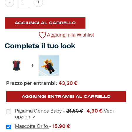
-
+
Baby
Home
Helan x Genoa
2025/26
AGGIUNGI AL CARRELLO
quantità
Isolani x Genoa
Aggiungi alla Wishlist
Gift Card Online Store
Completa il tuo look
Fortissimo batte il mio cuor
+
Prezzo per entrambi:
43,20
€
AGGIUNGI ENTRAMBI AL CARRELLO
Il
Il
Pigiama Genoa Baby
-
24,50
€
4,90
€
Vedi
prezzo
prezzo
opzioni >
originale
attuale
Mascotte Grifo
-
15,90
€
era:
è: