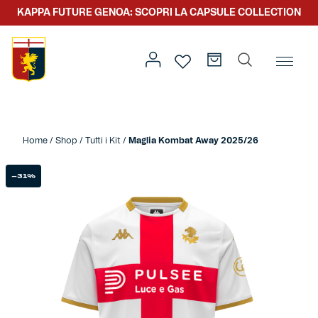
KAPPA FUTURE GENOA: SCOPRI LA CAPSULE COLLECTION
Home
/
Team
/
Kit Gara
/ Maglia Kombat Away 2025/26
Home
/
Shop
/
Tutti i Kit
/
Maglia Kombat Away 2025/26
Prima squadra
Kit gara
-31%
Primavera
Kappa Futur Genoa
Settore giovanile
Genoa x Genova
Kombat XXV
Prima squadra
Genoa x Rolling Stone