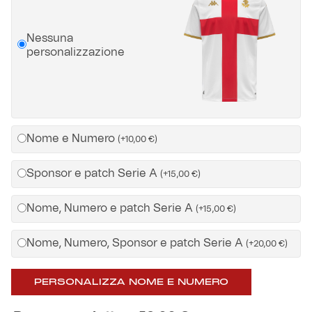
Helan x Genoa
Nessuna
personalizzazione
Isolani x Genoa
Gift Card Online Store
Nome e Numero
(
+
10,00
€
)
Fortissimo batte il mio cuor
Sponsor e patch Serie A
(
+
15,00
€
)
Nome, Numero e patch Serie A
(
+
15,00
€
)
Nome, Numero, Sponsor e patch Serie A
(
+
20,00
€
)
PERSONALIZZA NOME E NUMERO