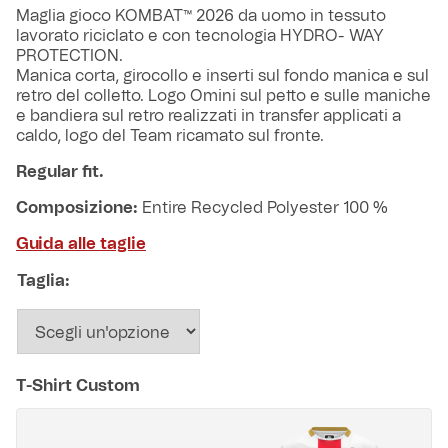
originale
attuale
Maglia gioco KOMBAT™ 2026 da uomo in tessuto
Robe di Kappa x Genoa
era:
è:
lavorato riciclato e con tecnologia HYDRO- WAY
85,00 €.
59,00 €.
PROTECTION.
Vintage Collection
Manica corta, girocollo e inserti sul fondo manica e sul
retro del colletto. Logo Omini sul petto e sulle maniche
e bandiera sul retro realizzati in transfer applicati a
Red&Blue Voices
caldo, logo del Team ricamato sul fronte.
Regular fit.
Kids
Composizione:
Entire Recycled Polyester 100 %
Guida alle taglie
Accessori
Taglia:
Party
T-Shirt Custom
Outlet
Caffè Boasi x Genoa