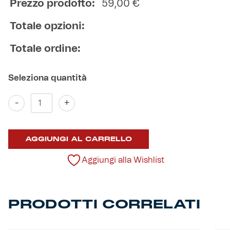
Prezzo prodotto:
59,00
€
Totale opzioni:
Totale ordine:
Maglia
-
+
Kombat
Away
2025/26
AGGIUNGI AL CARRELLO
quantità
Aggiungi alla Wishlist
PRODOTTI CORRELATI