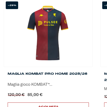
-29%
-
MAGLIA KOMBAT PRO HOME 2025/26
M
2
Maglia gioco KOMBAT™...
M
Il
Il
120,00
€
85,00
€
1
prezzo
prezzo
originale
attuale