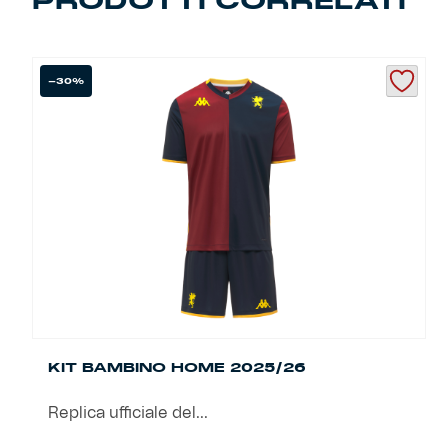
PRODOTTI CORRELATI
Helan x Genoa
-30%
Isolani x Genoa
Gift Card Online Store
Fortissimo batte il mio cuor
KIT BAMBINO HOME 2025/26
Replica ufficiale del...