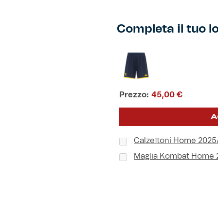
Completa il tuo l
Prezzo:
45,00
€
A
Calzettoni Home 202
Maglia Kombat Home 