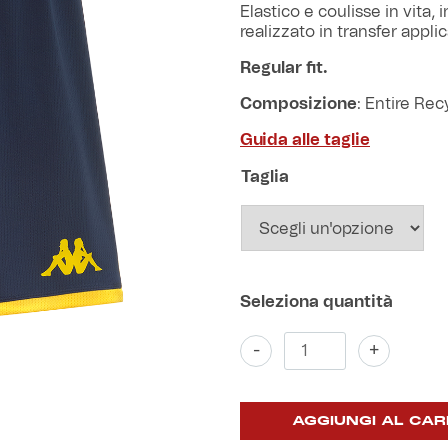
Elastico e coulisse in vita,
realizzato in transfer appl
Regular fit.
Composizione
: Entire Re
Guida alle taglie
Taglia
Pantaloncino
-
+
Home
2025/26
quantità
AGGIUNGI AL CAR