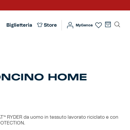
Biglietteria
Store
MyGenoa
ONCINO HOME
™ RYDER da uomo in tessuto lavorato riciclato e con
ROTECTION.