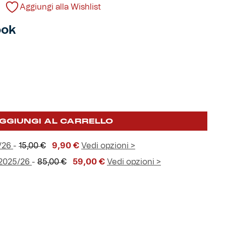
Aggiungi alla Wishlist
ook
GGIUNGI AL CARRELLO
Il
Il
5/26
-
15,00
€
9,90
€
Vedi opzioni >
prezzo
prezzo
Il
Il
2025/26
-
85,00
€
59,00
€
Vedi opzioni >
originale
attuale
prezzo
prezzo
era:
è:
originale
attuale
15,00 €.
9,90 €.
era:
è:
85,00 €.
59,00 €.