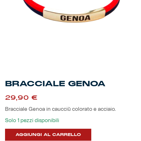
Primavera
Training
Settore giovanile
Pre Match
Rappresentanza
Genoa for Special
Genoa Academy
Tacchettee Collection
BRACCIALE GENOA
Urban Collection
29,90
€
Bracciale Genoa in caucciù colorato e acciaio.
Throwback Duemila
Solo 1 pezzi disponibili
Sebago x Genoa
AGGIUNGI AL CARRELLO