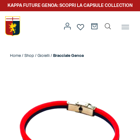
KAPPA FUTURE GENOA: SCOPRI LA CAPSULE COLLECTION
Home
/
Altro
/
Accessori
/
Gioielli
/ Bracciale Genoa
Home
/
Shop
/
Gioielli
/
Bracciale Genoa
Prima squadra
Kit gara
Primavera
Kappa Futur Genoa
Settore giovanile
Genoa x Genova
Kombat XXV
Prima squadra
Genoa x Rolling Stone