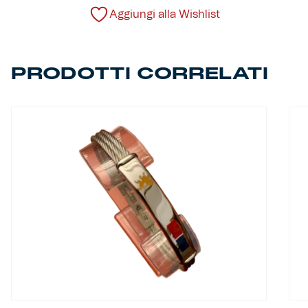
Robe di Kappa x Genoa
Aggiungi alla Wishlist
Vintage Collection
PRODOTTI CORRELATI
Red&Blue Voices
Kids
Accessori
Party
Outlet
Caffè Boasi x Genoa