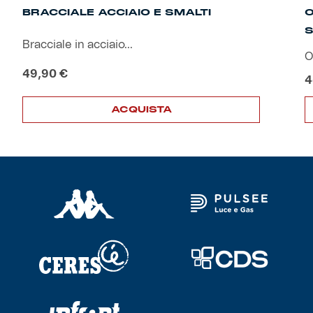
BRACCIALE ACCIAIO E SMALTI
O
S
Helan x Genoa
Bracciale in acciaio...
O
Isolani x Genoa
49,90
€
4
Gift Card Online Store
ACQUISTA
Fortissimo batte il mio cuor