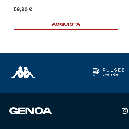
59,90
€
Helan x Genoa
ACQUISTA
Isolani x Genoa
Gift Card Online Store
Fortissimo batte il mio cuor