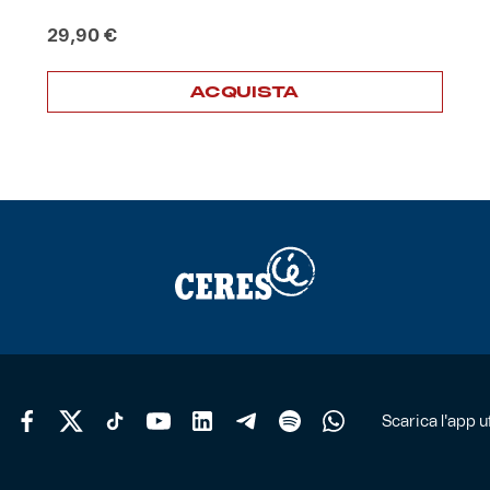
29,90
€
ACQUISTA
Scarica l'app uf