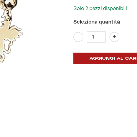
Solo 2 pezzi disponibili
Orecchini
-
+
argento
grifone
pendente
quantità
AGGIUNGI AL CAR