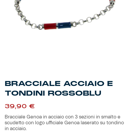
Primavera
Training
Settore giovanile
Pre Match
Rappresentanza
Genoa for Special
Genoa Academy
Tacchettee Collection
BRACCIALE ACCIAIO E
Urban Collection
TONDINI ROSSOBLU
Throwback Duemila
39,90
€
Bracciale Genoa in acciaio con 3 sezioni in smalto e
Sebago x Genoa
scudetto con logo ufficiale Genoa laserato su tondino
in acciaio.