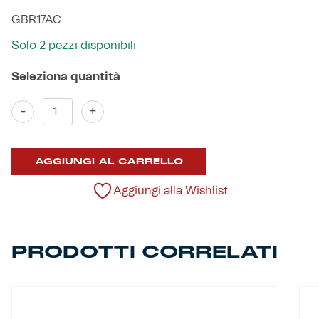
Robe di Kappa x Genoa
GBR17AC
Solo 2 pezzi disponibili
Vintage Collection
Red&Blue Voices
Bracciale
-
+
acciaio
Kids
e
tondini
AGGIUNGI AL CARRELLO
rossoblu
quantità
Aggiungi alla Wishlist
Accessori
Party
PRODOTTI CORRELATI
Outlet
Caffè Boasi x Genoa