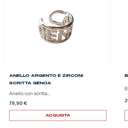
Helan x Genoa
Isolani x Genoa
Gift Card Online Store
Fortissimo batte il mio cuor
ANELLO ARGENTO E ZIRCONI
B
SCRITTA GENOA
B
Anello con scritta...
2
79,90
€
ACQUISTA