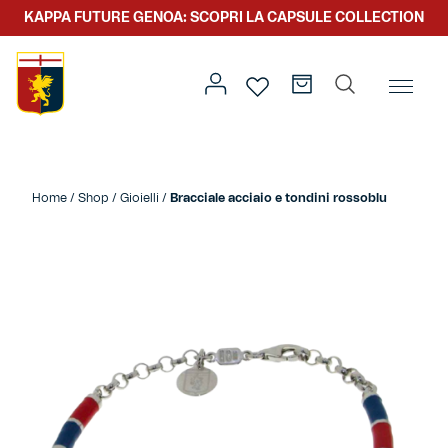
KAPPA FUTURE GENOA: SCOPRI LA CAPSULE COLLECTION
Home
/
Altro
/
Accessori
/
Gioielli
/ Bracciale acciaio e
tondini rossoblu
Home
/
Shop
/
Gioielli
/
Bracciale acciaio e tondini rossoblu
Prima squadra
Kit gara
Primavera
Kappa Futur Genoa
Settore giovanile
Genoa x Genova
Kombat XXV
Prima squadra
Genoa x Rolling Stone