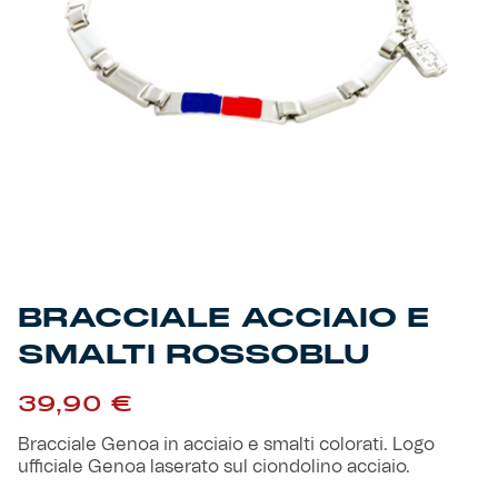
Primavera
Training
Settore giovanile
Pre Match
Rappresentanza
Genoa for Special
Genoa Academy
Tacchettee Collection
BRACCIALE ACCIAIO E
Urban Collection
SMALTI ROSSOBLU
Throwback Duemila
39,90
€
Bracciale Genoa in acciaio e smalti colorati. Logo
Sebago x Genoa
ufficiale Genoa laserato sul ciondolino acciaio.