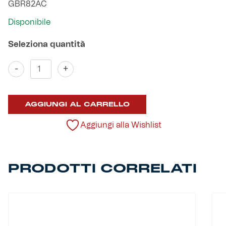
GBR82AC
Robe di Kappa x Genoa
Disponibile
Vintage Collection
Red&Blue Voices
Bracciale
-
+
acciaio
e
Kids
smalti
AGGIUNGI AL CARRELLO
rossoblu
quantità
Aggiungi alla Wishlist
Accessori
PRODOTTI CORRELATI
Party
Outlet
Caffè Boasi x Genoa