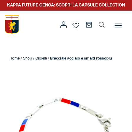
KAPPA FUTURE GENOA: SCOPRI LA CAPSULE COLLECTION
Home
/
Altro
/
Accessori
/
Gioielli
/ Bracciale acciaio e
smalti rossoblu
Home
/
Shop
/
Gioielli
/
Bracciale acciaio e smalti rossoblu
Prima squadra
Kit gara
Primavera
Kappa Futur Genoa
Settore giovanile
Genoa x Genova
Kombat XXV
Prima squadra
Genoa x Rolling Stone