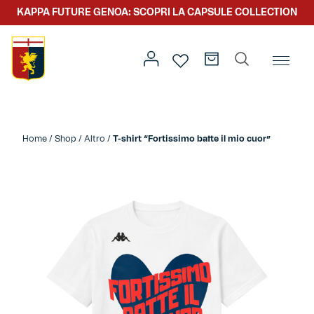
KAPPA FUTURE GENOA: SCOPRI LA CAPSULE COLLECTION
Home
/
Altro
/
Fortissimo batte il mio cuor
/ T-shirt
“Fortissimo batte il mio cuor”
Home
/
Shop
/
Altro
/
T-shirt “Fortissimo batte il mio cuor”
Prima squadra
Kit gara
Primavera
Kappa Futur Genoa
Settore giovanile
Genoa x Genova
Kombat XXV
Prima squadra
Genoa x Rolling Stone