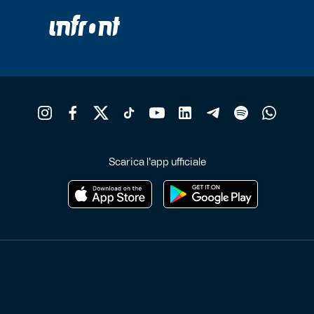
del
d
prodotto
p
Scarica l'app ufficiale