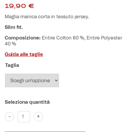
Robe di Kappa x Genoa
19,90
€
Maglia manica corta in tessuto jersey.
Vintage Collection
Slim fit.
Red&Blue Voices
Composizione:
Entire Cotton 60 %, Entire Polyester
40 %
Kids
Guida alle taglie
Taglia
Accessori
Party
Outlet
T-
-
+
shirt
"Fortissimo
Caffè Boasi x Genoa
batte