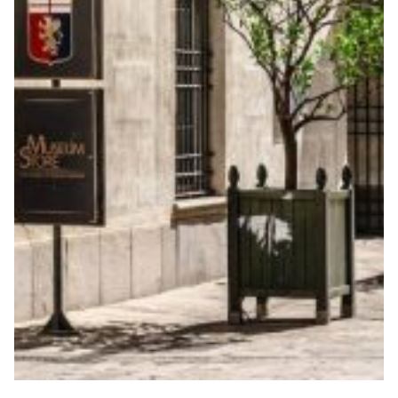
Robe di Kappa x Genoa
Vintage Collection
Red&Blue Voices
Kids
Accessori
Party
Outlet
Caffè Boasi x Genoa