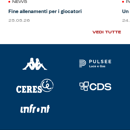
NEWS
P
Fine allenamenti per i giocatori
Un 
25.05.26
24
VEDI TUTTE