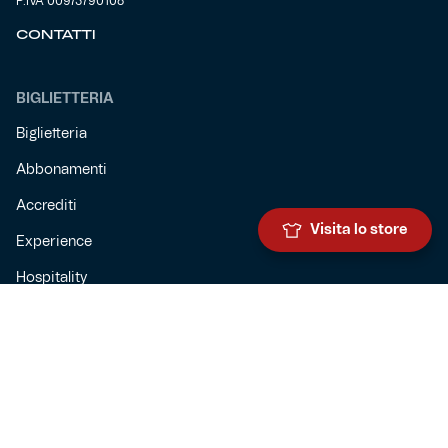
P.IVA 00973790108
CONTATTI
BIGLIETTERIA
Biglietteria
Abbonamenti
Accrediti
Visita lo store
Experience
Hospitality
SQUADRE
Prima squadra maschile
Prima squadra femminile