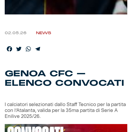
Helan x Genoa
Isolani x Genoa
02.05.26
NEWS
Gift Card Online Store
Facebook
Twitter
WhatsApp
Telegram
Fortissimo batte il mio cuor
GENOA CFC –
ELENCO CONVOCATI
I calciatori selezionati dallo Staff Tecnico per la partita
con l’Atalanta, valida per la 35ma partita di Serie A
Enilive 2025/26.