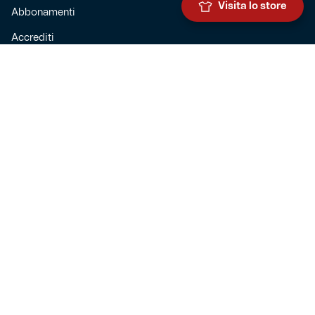
Visita lo store
Abbonamenti
Accrediti
Experience
Hospitality
SQUADRE
Prima squadra maschile
Prima squadra femminile
Settore giovanile
Genoa for special
Genoa Academy
Summer Camp