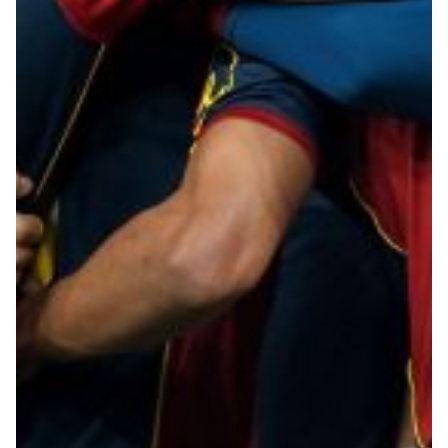
Robe di Kappa x Genoa
Vintage Collection
Red&Blue Voices
Kids
Accessori
Party
Outlet
Caffè Boasi x Genoa