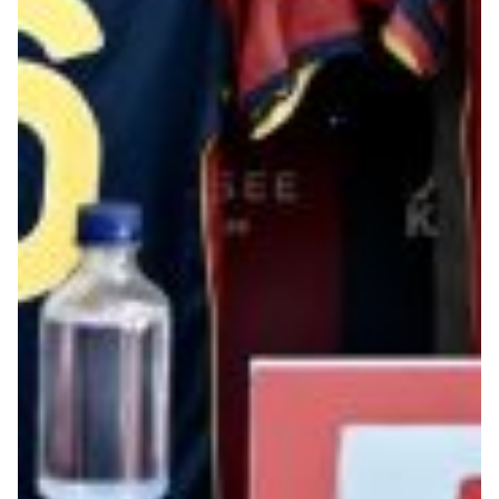
Helan x Genoa
Isolani x Genoa
Gift Card Online Store
Fortissimo batte il mio cuor