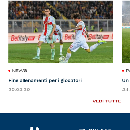
NEWS
P
Fine allenamenti per i giocatori
Un 
25.05.26
24
VEDI TUTTE