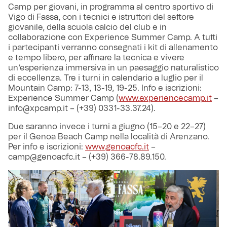
Camp per giovani, in programma al centro sportivo di
Vigo di Fassa, con i tecnici e istruttori del settore
giovanile, della scuola calcio del club e in
collaborazione con Experience Summer Camp. A tutti
i partecipanti verranno consegnati i kit di allenamento
e tempo libero, per affinare la tecnica e vivere
un’esperienza immersiva in un paesaggio naturalistico
di eccellenza. Tre i turni in calendario a luglio per il
Mountain Camp: 7-13, 13-19, 19-25. Info e iscrizioni:
Experience Summer Camp (
www.experiencecamp.it
–
info@xpcamp.it – (+39) 0331-33.37.24).
Due saranno invece i turni a giugno (15–20 e 22–27)
per il Genoa Beach Camp nella località di Arenzano.
Per info e iscrizioni:
www.genoacfc.it
–
camp@genoacfc.it – (+39) 366-78.89.150.