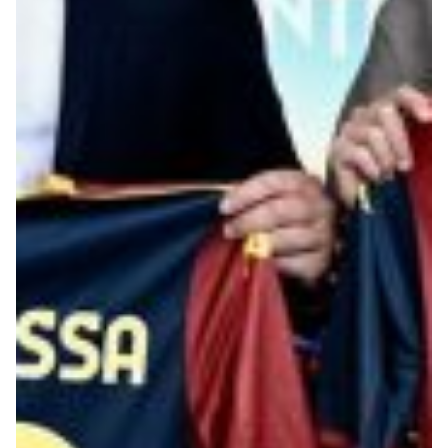
Robe di Kappa x Genoa
Vintage Collection
Red&Blue Voices
Kids
Accessori
Party
Outlet
Caffè Boasi x Genoa