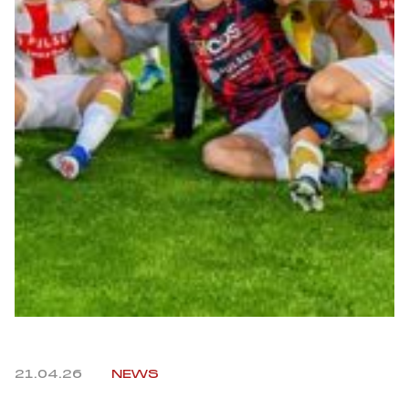
Robe di Kappa x Genoa
Vintage Collection
Red&Blue Voices
Kids
Accessori
Party
Outlet
21.04.26
NEWS
Caffè Boasi x Genoa