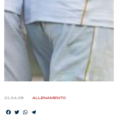
Helan x Genoa
Isolani x Genoa
Gift Card Online Store
Fortissimo batte il mio cuor
21.04.26
ALLENAMENTO
Facebook
Twitter
WhatsApp
Telegram