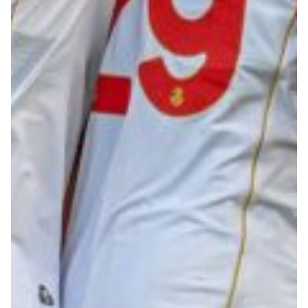
Robe di Kappa x Genoa
Vintage Collection
Red&Blue Voices
Kids
Accessori
Party
Outlet
Caffè Boasi x Genoa