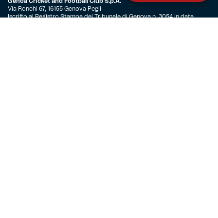
Genoa Cricket and Football Club S.p.A.
Via Ronchi 67, 16155 Genova Pegli
Iscritto al Registro Stampa del Tribunale di Genova n. 3054 in data
7 maggio 2025
C.F. 80033270101
P.IVA 00973790108
CONTATTI
BIGLIETTERIA
Biglietteria
Abbonamenti
Accrediti
Experience
Hospitality
SQUADRE