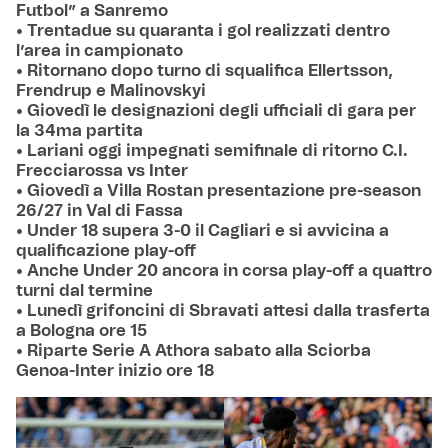
Futbol” a Sanremo
• Trentadue su quaranta i gol realizzati dentro
l’area in campionato
• Ritornano dopo turno di squalifica Ellertsson,
Frendrup e Malinovskyi
• Giovedì le designazioni degli ufficiali di gara per
la 34ma partita
• Lariani oggi impegnati semifinale di ritorno C.I.
Frecciarossa vs Inter
• Giovedì a Villa Rostan presentazione pre-season
26/27 in Val di Fassa
• Under 18 supera 3-0 il Cagliari e si avvicina a
qualificazione play-off
• Anche Under 20 ancora in corsa play-off a quattro
turni dal termine
• Lunedì grifoncini di Sbravati attesi dalla trasferta
a Bologna ore 15
• Riparte Serie A Athora sabato alla Sciorba
Genoa-Inter inizio ore 18