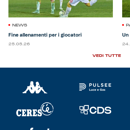
NEWS
P
Fine allenamenti per i giocatori
Un 
25.05.26
24
VEDI TUTTE