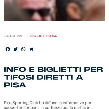
Helan x Genoa
Isolani x Genoa
14.04.26
BIGLIETTERIA
Gift Card Online Store
Facebook
Twitter
WhatsApp
Telegram
Fortissimo batte il mio cuor
INFO E BIGLIETTI PER
TIFOSI DIRETTI A
PISA
Pisa Sporting Club ha diffuso le informative per i
supporter genoani, in partenza per la partita in