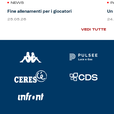
NEWS
P
Fine allenamenti per i giocatori
Un 
25.05.26
24
VEDI TUTTE