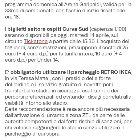
programma domenica all’Arena Garibaldi, valida per la
33ma di campionato, con fischio d’inizio fissato alle
ore 18.
I
biglietti settore ospiti Curva Sud
(capienza 1.100)
saranno disponibili da oggi, martedì 14 aprile, sul
circuito
Ticketone
a partire dalle 15:30. L’acquisto dei
tagliandi, senza restrizioni, presuppone il costo di 25
euro (+ 4 euro d.p.) per la tariffa intera, 10 euro (+ 4
euro d.p.) per Under 14.
E’
obbligatorio utilizzare il parcheggio RETRO IKEA
,
in via Teresa Mattei, con il presidio delle forze
dell’ordine e il servizio gratuito di navette per il
transfert allo stadio in sicurezza, usufruendo dei
percorsi preferenziali ed evitando i disagi correlati alla
viabilità intorno allo stadio.
Detta raccomandazione è resa ancora più necessaria
dall’attivazione di un’ampia zona ZTL da parte delle
autorità competenti e dal forte rischio di sanzioni, per
chi volesse raggiungere lo stadio senza utilizzare il
parcheggio di cui sopra.