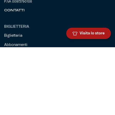
P.IVA 00973790108
CONTATTI
BIGLIETTERIA
Visita lo store
Biglietteria
Abbonamenti
Accrediti
Experience
Hospitality
SQUADRE
Prima squadra maschile
Prima squadra femminile