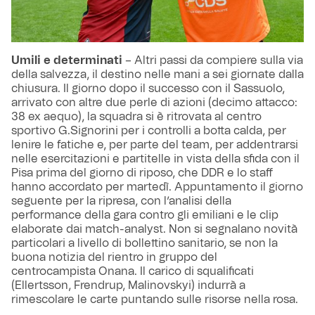
Umili e determinati
– Altri passi da compiere sulla via
della salvezza, il destino nelle mani a sei giornate dalla
chiusura. Il giorno dopo il successo con il Sassuolo,
arrivato con altre due perle di azioni (decimo attacco:
38 ex aequo), la squadra si è ritrovata al centro
sportivo G.Signorini per i controlli a botta calda, per
lenire le fatiche e, per parte del team, per addentrarsi
nelle esercitazioni e partitelle in vista della sfida con il
Pisa prima del giorno di riposo, che DDR e lo staff
hanno accordato per martedì. Appuntamento il giorno
seguente per la ripresa, con l’analisi della
performance della gara contro gli emiliani e le clip
elaborate dai match-analyst. Non si segnalano novità
particolari a livello di bollettino sanitario, se non la
buona notizia del rientro in gruppo del
centrocampista Onana. Il carico di squalificati
(Ellertsson, Frendrup, Malinovskyi) indurrà a
rimescolare le carte puntando sulle risorse nella rosa.