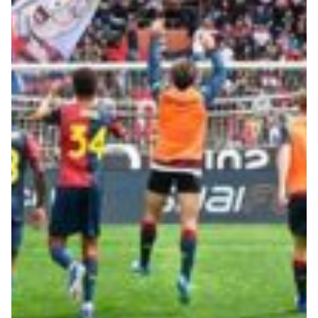
Robe di Kappa x Genoa
Vintage Collection
Red&Blue Voices
Kids
Accessori
Party
Outlet
Caffè Boasi x Genoa