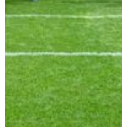
Helan x Genoa
Isolani x Genoa
Gift Card Online Store
Fortissimo batte il mio cuor