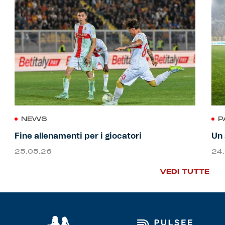
NEWS
P
Fine allenamenti per i giocatori
Un 
25.05.26
24
VEDI TUTTE