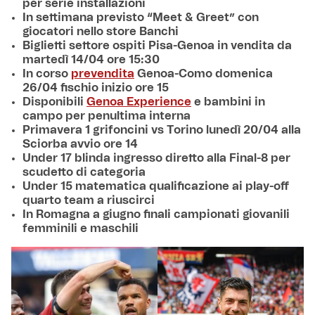
per serie installazioni
In settimana previsto “Meet & Greet” con
giocatori nello store Banchi
Biglietti settore ospiti Pisa-Genoa in vendita da
martedì 14/04 ore 15:30
In corso
prevendita
Genoa-Como domenica
26/04 fischio inizio ore 15
Disponibili
Genoa Experience
e bambini in
campo per penultima interna
Primavera 1 grifoncini vs Torino lunedì 20/04 alla
Sciorba avvio ore 14
Under 17 blinda ingresso diretto alla Final-8 per
scudetto di categoria
Under 15 matematica qualificazione ai play-off
quarto team a riuscirci
In Romagna a giugno finali campionati giovanili
femminili e maschili