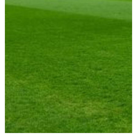
Robe di Kappa x Genoa
Vintage Collection
Red&Blue Voices
Kids
Accessori
Party
Outlet
Caffè Boasi x Genoa