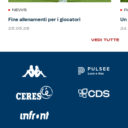
NEWS
P
Fine allenamenti per i giocatori
Un 
25.05.26
24
VEDI TUTTE