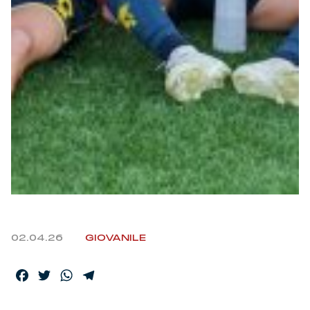
Helan x Genoa
Isolani x Genoa
Gift Card Online Store
Fortissimo batte il mio cuor
02.04.26
GIOVANILE
Facebook
Twitter
WhatsApp
Telegram