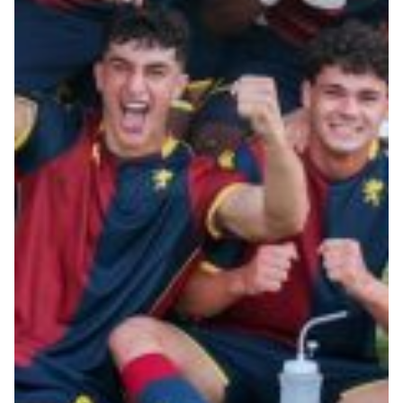
Robe di Kappa x Genoa
Vintage Collection
Red&Blue Voices
Kids
Accessori
Party
Outlet
Caffè Boasi x Genoa