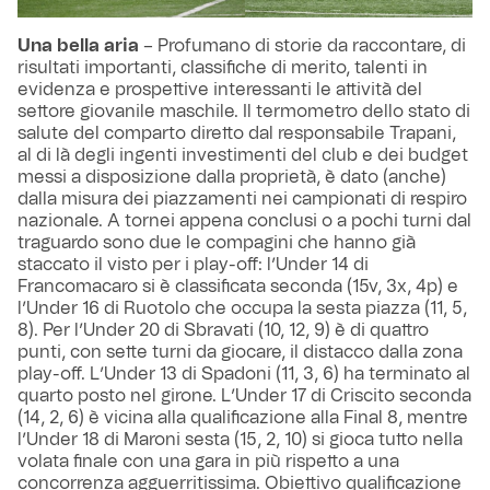
Una bella aria
– Profumano di storie da raccontare, di
risultati importanti, classifiche di merito, talenti in
evidenza e prospettive interessanti le attività del
settore giovanile maschile. Il termometro dello stato di
salute del comparto diretto dal responsabile Trapani,
al di là degli ingenti investimenti del club e dei budget
messi a disposizione dalla proprietà, è dato (anche)
dalla misura dei piazzamenti nei campionati di respiro
nazionale. A tornei appena conclusi o a pochi turni dal
traguardo sono due le compagini che hanno già
staccato il visto per i play-off: l’Under 14 di
Francomacaro si è classificata seconda (15v, 3x, 4p) e
l’Under 16 di Ruotolo che occupa la sesta piazza (11, 5,
8). Per l’Under 20 di Sbravati (10, 12, 9) è di quattro
punti, con sette turni da giocare, il distacco dalla zona
play-off. L’Under 13 di Spadoni (11, 3, 6) ha terminato al
quarto posto nel girone. L’Under 17 di Criscito seconda
(14, 2, 6) è vicina alla qualificazione alla Final 8, mentre
l’Under 18 di Maroni sesta (15, 2, 10) si gioca tutto nella
volata finale con una gara in più rispetto a una
concorrenza agguerritissima. Obiettivo qualificazione