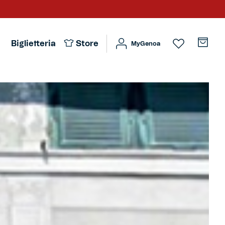
Biglietteria
Store
MyGenoa