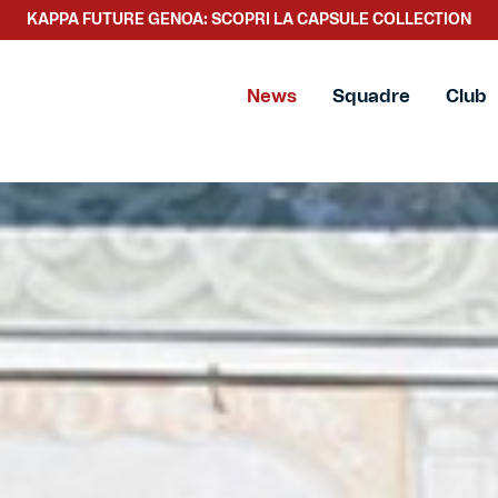
SCOPRI LA NUOVA COLLEZIONE TACCHETTEE
News
Squadre
Club