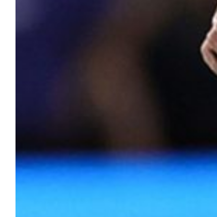
Helan x Genoa
Isolani x Genoa
Gift Card Online Store
Fortissimo batte il mio cuor