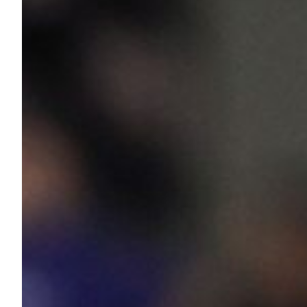
Robe di Kappa x Genoa
Vintage Collection
Red&Blue Voices
Kids
Accessori
Party
Outlet
Caffè Boasi x Genoa