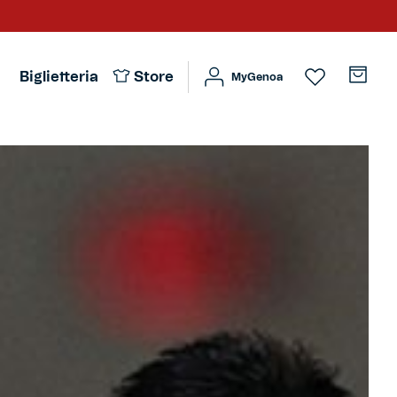
Biglietteria
Store
MyGenoa