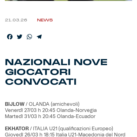
Helan x Genoa
21.03.26
NEWS
Isolani x Genoa
Facebook
Twitter
WhatsApp
Telegram
Gift Card Online Store
NAZIONALI NOVE
Fortissimo batte il mio cuor
GIOCATORI
CONVOCATI
BIJLOW
/ OLANDA (amichevoli)
Venerdì 27/03 h 20:45 Olanda-Norvegia
Martedì 31/03 h 20:45 Olanda-Ecuador
EKHATOR
/ ITALIA U21 (qualificazioni Europeo)
Giovedì 26/03 h 18:15 Italia U21-Macedonia del Nord