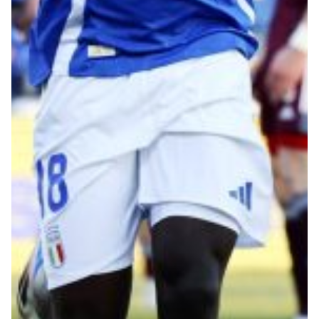
Robe di Kappa x Genoa
Vintage Collection
Red&Blue Voices
Kids
Accessori
Party
Outlet
Caffè Boasi x Genoa