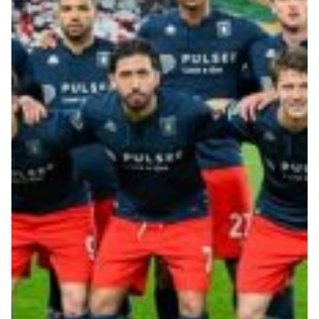
Robe di Kappa x Genoa
Vintage Collection
Red&Blue Voices
Kids
Accessori
Party
Outlet
Caffè Boasi x Genoa