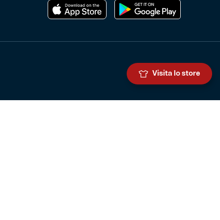
Visita lo store
Genoa Cricket and Football Club S.p.A.
Via Ronchi 67, 16155 Genova Pegli
Iscritto al Registro Stampa del Tribunale di Genova n. 3054 in data
7 maggio 2025
C.F. 80033270101
P.IVA 00973790108
CONTATTI
BIGLIETTERIA
Biglietteria