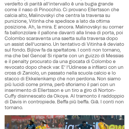
verdetto di parità all’intervallo è una bugia grande
come il naso di Pinocchio. Ci provano Ellertsson che
calcia alto, Malinovskyi che centra la traversa su
punizione, Vitinha che spedisce a lato da ottima
posizione. Ah, la mira. E ancora. Malinovskyi su corner
fa ballonzolare il pallone davanti alla linea di porta, poi
Colombo scaraventa una saetta sulla traversa dopo
un assist dell’ucraino. Un tentativo di Vitinha è deviato
sul fondo. Bijlow fa da spettatore. I conti non tornano,
ma che bel Genoa! Si riparte con un guizzo di Messias
e il penalty procurato da una giocata di Colombo e
revocato dopo check var. E’ l’Udinese a infilarci con un
cross di Zaniolo, un passato nella scuola calcio e lo
stacco di Ekkelenkamp che non perdona. Non siamo
più lucidi come prima, però sfioriamo il pari con un
inserimento di Ellertsson e un tiro a giro di Norton-
Cuffy disinnescato da Okoye. Al tramonto il raddoppio
di Davis in contropiede. Beffa più beffa. Già. I conti non
tornano.