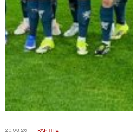
Helan x Genoa
Isolani x Genoa
Gift Card Online Store
Fortissimo batte il mio cuor
20.03.26
PARTITE