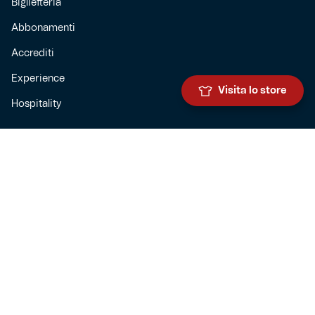
Biglietteria
Abbonamenti
Accrediti
Experience
Visita lo store
Hospitality
SQUADRE
Prima squadra maschile
Prima squadra femminile
Settore giovanile
Genoa for special
Genoa Academy
Summer Camp