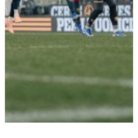
Robe di Kappa x Genoa
Vintage Collection
Red&Blue Voices
Kids
Accessori
Party
Outlet
Caffè Boasi x Genoa