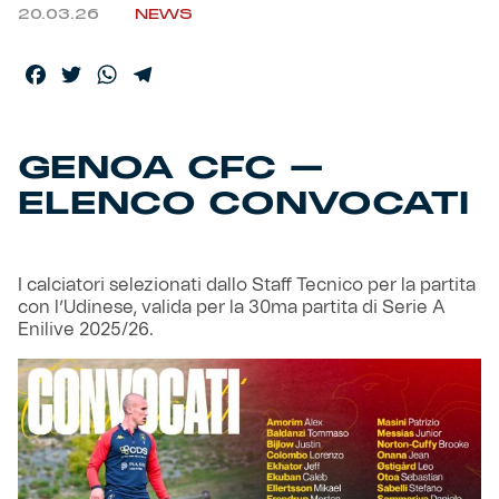
20.03.26
NEWS
Helan x Genoa
Facebook
Twitter
WhatsApp
Telegram
Isolani x Genoa
GENOA CFC –
Gift Card Online Store
ELENCO CONVOCATI
Fortissimo batte il mio cuor
I calciatori selezionati dallo Staff Tecnico per la partita
con l’Udinese, valida per la 30ma partita di Serie A
Enilive 2025/26.