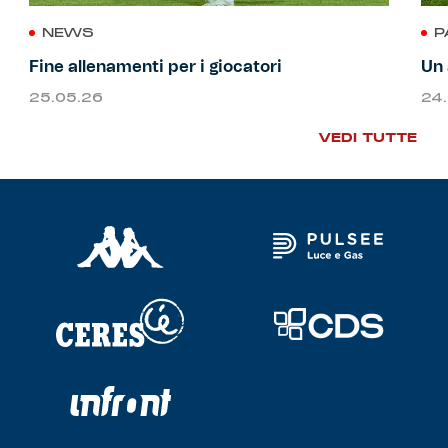
NEWS
P
Fine allenamenti per i giocatori
Un 
25.05.26
24
VEDI TUTTE