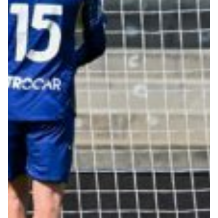
Robe di Kappa x Genoa
Vintage Collection
Red&Blue Voices
Kids
Accessori
Party
Outlet
Caffè Boasi x Genoa