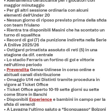
• Allenamento defaticante per i giocatori con
maggior minutaggio
• Per gli altri sessione ordinaria con alcuni
elementi dell’Under 20
• Nessun giorno di riposo previsto prima della sfida
con team friulano
• Rientra tra disponibili Masini che ha scontato un
turno di squalifica
• Record di gol (7) da punizione indiretta nella Serie
A Enilive 2025/26
• Ostigard primatista assoluto di reti (5) in una
stagione da dif. centrale
• Lo stadio Ferraris un fortino di gol e vittorie
nell’ultimo periodo
•
Prevendita
Genoa-Udinese in corso online e
abituali canali distribuzione
• Omaggio U14 nei Distinti tramite procedura in
vigore al Ticket Office
• Ticket Office aperto 10-19 sette giorni su sette
come Store in Banchi
• Disponibili
Experience
e bambini in campo per la
sfida di venerdì
• A Lavagna l’ultimo saluto a “Sconquasso” Bolzoni