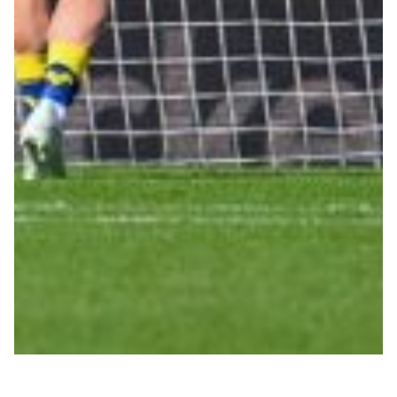
Helan x Genoa
Isolani x Genoa
Gift Card Online Store
Fortissimo batte il mio cuor