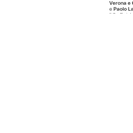
Verona e
e
Paolo L
IV° ufficial
di L’Aquila
Marini
, s
Meravigl
VEDI ANCHE