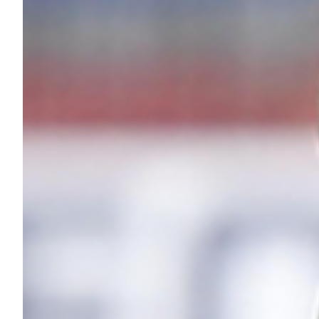
Helan x Genoa
Isolani x Genoa
Gift Card Online Store
Fortissimo batte il mio cuor