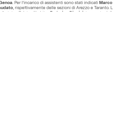
 Genoa
. Per l’incarico di assistenti sono stati indicati
Marco 
audato
, rispettivamente delle sezioni di Arezzo e Taranto. L’
e è stata affidata all’arbitro
Federico Dionisi
, tesserato del
. La direzione della video assistenza vedrà all’opera l’arbitr
ezione di Roma 1, con il supporto come avar dell’arbitro
Fra
ia
della sezione di Pistoia.