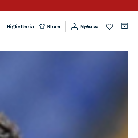
Biglietteria
Store
MyGenoa