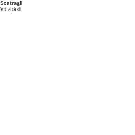
Scatragli
attività di
la sezione
o
Valerio
ncesco
ARCHIVIO
Next