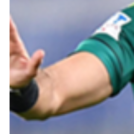
Robe di Kappa x Genoa
Vintage Collection
Red&Blue Voices
Kids
Accessori
Party
Outlet
Caffè Boasi x Genoa