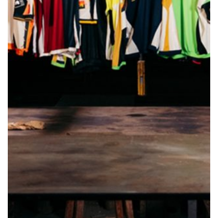
Robe di Kappa x Genoa
Vintage Collection
Red&Blue Voices
Kids
Accessori
Party
Outlet
Caffè Boasi x Genoa