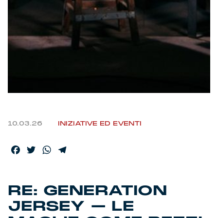
Helan x Genoa
Isolani x Genoa
Gift Card Online Store
Fortissimo batte il mio cuor
10.03.26
INIZIATIVE ED EVENTI
Facebook
Twitter
WhatsApp
Telegram
RE: GENERATION
JERSEY – LE