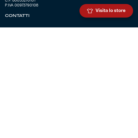
C.F. 80033270101
P.IVA 00973790108
Visita lo store
CONTATTI
BIGLIETTERIA
Biglietteria
Abbonamenti
Accrediti
Experience
Hospitality
SQUADRE
Prima squadra maschile
Prima squadra femminile