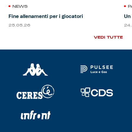
NEWS
P
Fine allenamenti per i giocatori
Un 
25.05.26
24
VEDI TUTTE