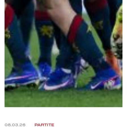
Helan x Genoa
Isolani x Genoa
Gift Card Online Store
Fortissimo batte il mio cuor
08.03.26
PARTITE