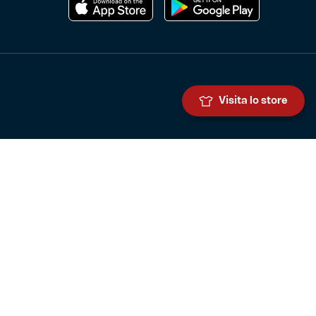
Visita lo store
Genoa Cricket and Football Club S.p.A.
Via Ronchi 67, 16155 Genova Pegli
Iscritto al Registro Stampa del Tribunale di Genova n. 3054 in data
7 maggio 2025
C.F. 80033270101
P.IVA 00973790108
CONTATTI
BIGLIETTERIA
Biglietteria