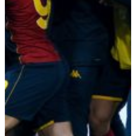
Robe di Kappa x Genoa
Vintage Collection
Red&Blue Voices
Kids
Accessori
Party
Outlet
Caffè Boasi x Genoa