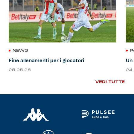
NEWS
P
Fine allenamenti per i giocatori
Un 
25.05.26
24
VEDI TUTTE