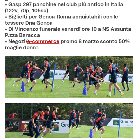
• Gasp 297 panchine nel club più antico in Italia
(122v, 70p, 105sc)
• Biglietti per Genoa-Roma acquistabili con le
tessere Dna Genoa
• Di Vincenzo funerale venerdì ore 10 a NS Assunta
P.zza Baracca
• Negozi/
e-commerce
promo 8 marzo sconto 50%
maglie donn
a