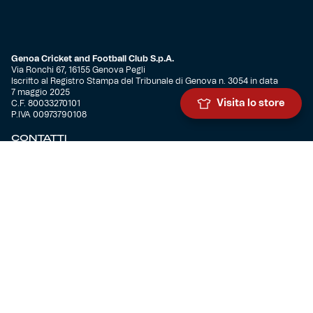
Genoa Cricket and Football Club S.p.A.
Via Ronchi 67, 16155 Genova Pegli
Iscritto al Registro Stampa del Tribunale di Genova n. 3054 in data
7 maggio 2025
Visita lo store
C.F. 80033270101
P.IVA 00973790108
CONTATTI
BIGLIETTERIA
Biglietteria
Abbonamenti
Accrediti
Experience
Hospitality