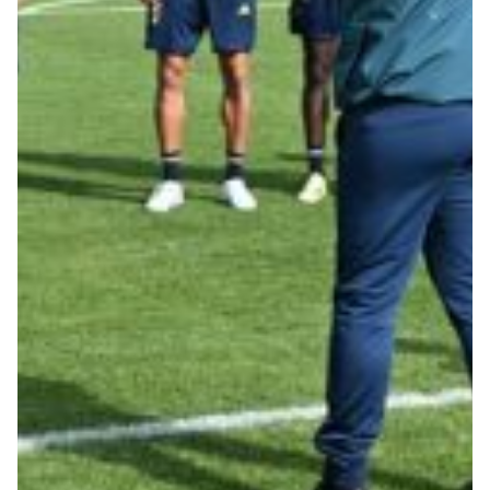
Robe di Kappa x Genoa
Vintage Collection
Red&Blue Voices
Kids
Accessori
Party
Outlet
Caffè Boasi x Genoa