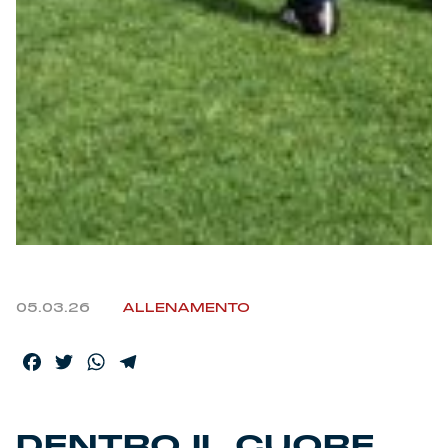
Helan x Genoa
Isolani x Genoa
Gift Card Online Store
Fortissimo batte il mio cuor
05.03.26
ALLENAMENTO
Facebook
Twitter
WhatsApp
Telegram
DENTRO IL CUORE