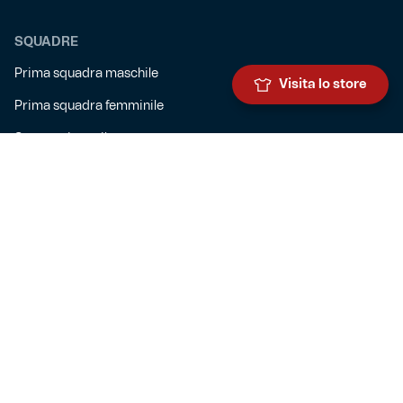
SQUADRE
Prima squadra maschile
Visita lo store
Prima squadra femminile
Settore giovanile
Genoa for special
Genoa Academy
Summer Camp
CLUB
Governance
Sedi