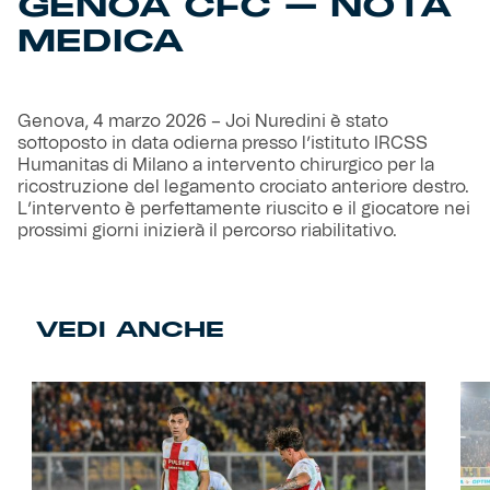
GENOA CFC – NOTA
MEDICA
Helan x Genoa
Isolani x Genoa
Genova, 4 marzo 2026 – Joi Nuredini è stato
sottoposto in data odierna presso l’istituto IRCSS
Gift Card Online Store
Humanitas di Milano a intervento chirurgico per la
ricostruzione del legamento crociato anteriore destro.
L’intervento è perfettamente riuscito e il giocatore nei
Fortissimo batte il mio cuor
prossimi giorni inizierà il percorso riabilitativo.
VEDI ANCHE