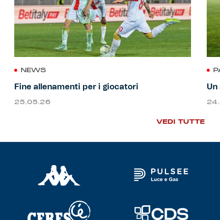
NEWS
P
Fine allenamenti per i giocatori
Un 
25.05.26
24
VEDI TUTTE