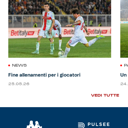
NEWS
P
Fine allenamenti per i giocatori
Un 
25.05.26
24
VEDI TUTTE