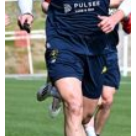
Robe di Kappa x Genoa
Vintage Collection
Red&Blue Voices
Kids
Accessori
Party
Outlet
Caffè Boasi x Genoa