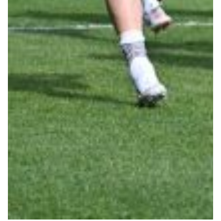
Helan x Genoa
Isolani x Genoa
Gift Card Online Store
Fortissimo batte il mio cuor