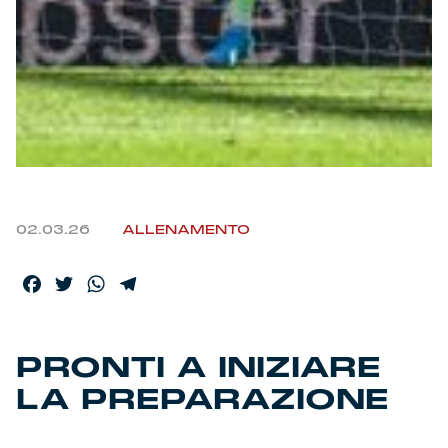
Helan x Genoa
Isolani x Genoa
Gift Card Online Store
Fortissimo batte il mio cuor
02.03.26
ALLENAMENTO
Facebook
Twitter
WhatsApp
Telegram
PRONTI A INIZIARE
LA PREPARAZIONE