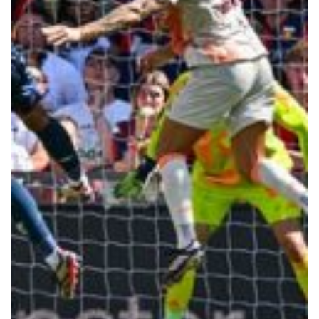
Robe di Kappa x Genoa
Vintage Collection
Red&Blue Voices
Kids
Accessori
Party
Outlet
Caffè Boasi x Genoa