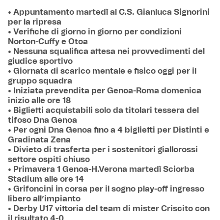
• Appuntamento martedì al C.S. Gianluca Signorini
per la ripresa
• Verifiche di giorno in giorno per condizioni
Norton-Cuffy e Otoa
• Nessuna squalifica attesa nei provvedimenti del
giudice sportivo
• Giornata di scarico mentale e fisico oggi per il
gruppo squadra
• Iniziata prevendita per Genoa-Roma domenica
inizio alle ore 18
• Biglietti acquistabili solo da titolari tessera del
tifoso Dna Genoa
• Per ogni Dna Genoa fino a 4 biglietti per Distinti e
Gradinata Zena
• Divieto di trasferta per i sostenitori giallorossi
settore ospiti chiuso
• Primavera 1 Genoa-H.Verona martedì Sciorba
Stadium alle ore 14
• Grifoncini in corsa per il sogno play-off ingresso
libero all’impianto
• Derby U17 vittoria del team di mister Criscito con
il risultato 4-0