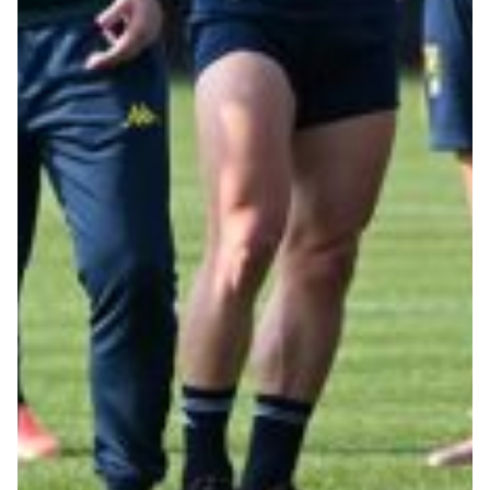
Robe di Kappa x Genoa
Vintage Collection
Red&Blue Voices
Kids
Accessori
Party
Outlet
Caffè Boasi x Genoa