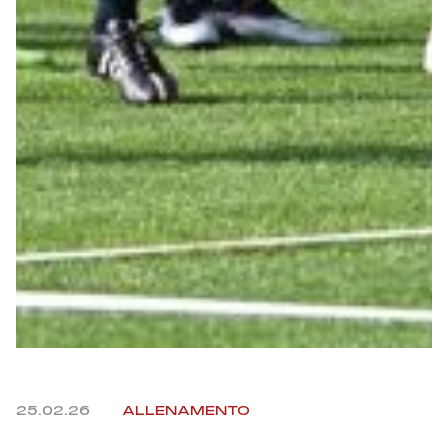
Helan x Genoa
Isolani x Genoa
Gift Card Online Store
Fortissimo batte il mio cuor
25.02.26
ALLENAMENTO