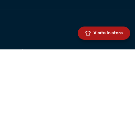
Visita lo store
Genoa Cricket and Football Club S.p.A.
Via Ronchi 67, 16155 Genova Pegli
Iscritto al Registro Stampa del Tribunale di Genova n. 3054 in data
7 maggio 2025
C.F. 80033270101
P.IVA 00973790108
CONTATTI
BIGLIETTERIA
Biglietteria
Abbonamenti