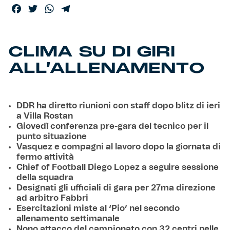
Facebook
Twitter
WhatsApp
Telegram
CLIMA SU DI GIRI
ALL’ALLENAMENTO
DDR ha diretto riunioni con staff dopo blitz di ieri
a Villa Rostan
Giovedì conferenza pre-gara del tecnico per il
punto situazione
Vasquez e compagni al lavoro dopo la giornata di
fermo attività
Chief of Football Diego Lopez a seguire sessione
della squadra
Designati gli ufficiali di gara per 27ma direzione
ad arbitro Fabbri
Esercitazioni miste al ‘Pio’ nel secondo
allenamento settimanale
Nono attacco del campionato con 32 centri nelle