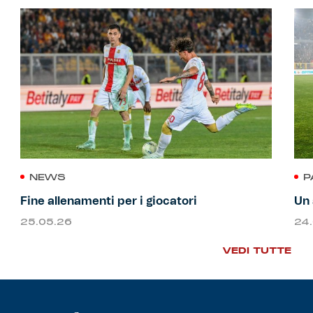
NEWS
P
Fine allenamenti per i giocatori
Un 
25.05.26
24
VEDI TUTTE