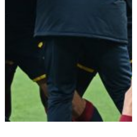
Robe di Kappa x Genoa
Vintage Collection
Red&Blue Voices
Kids
Accessori
Party
Outlet
Caffè Boasi x Genoa