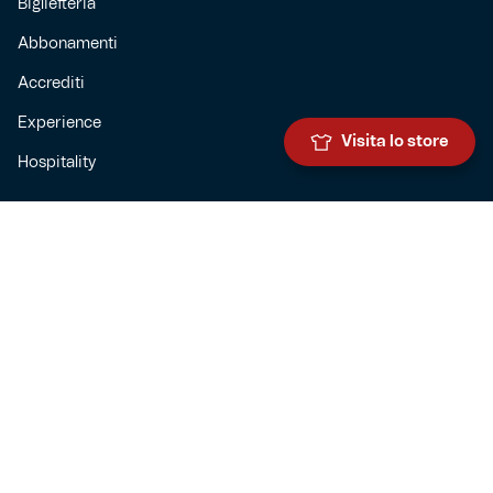
Biglietteria
Abbonamenti
Accrediti
Experience
Visita lo store
Hospitality
SQUADRE
Prima squadra maschile
Prima squadra femminile
Settore giovanile
Genoa for special
Genoa Academy
Summer Camp