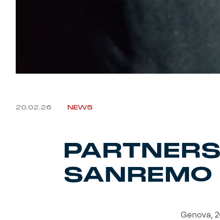
20.02.26
NEWS
PARTNERSH
SANREMO
Genova, 20