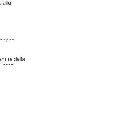
 alla
e anche
ntita dalla
Inter,
emo, sulle
video.