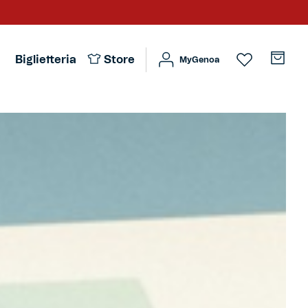
Biglietteria
Store
MyGenoa