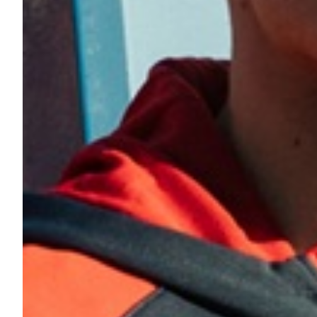
Helan x Genoa
Isolani x Genoa
Gift Card Online Store
Fortissimo batte il mio cuor