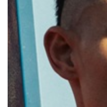
Robe di Kappa x Genoa
Vintage Collection
Red&Blue Voices
Kids
Accessori
Party
Outlet
Caffè Boasi x Genoa