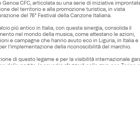
Genoa CFC, articolata su una serie di iniziative improntate
one del territorio e alla promozione turistica, in vista
urazione del 76° Festival della Canzone Italiana.
calcio più antico in Italia, con questa sinergia, consolida il
ento nel mondo della musica, come attestano le azioni,
ioni e campagne che hanno avuto eco in Liguria, in Italia 
, per l’implementazione della riconoscibilità del marchio.
ione di questo legame e per la visibilità internazionale gara
ne delle partite, la squadra sfoggerà nelle gare con Torino e 
on la Cremonese, le patch con il logo del Comune di Sanr
zzate per l’allineamento, i reportage fotografici e le riprese 