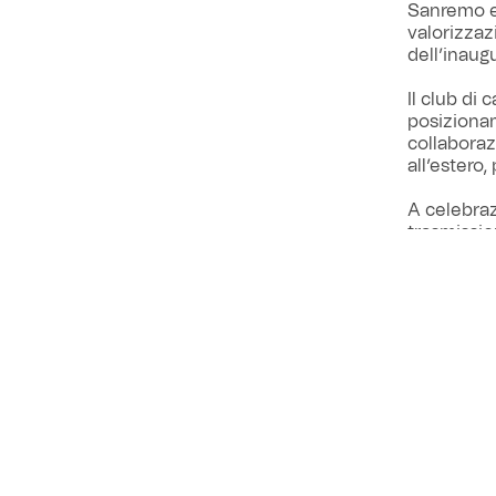
Sanremo e 
valorizzazi
dell’inaug
Il club di 
posizionam
collaboraz
all’estero
A celebraz
trasmissio
come già c
felpe utili