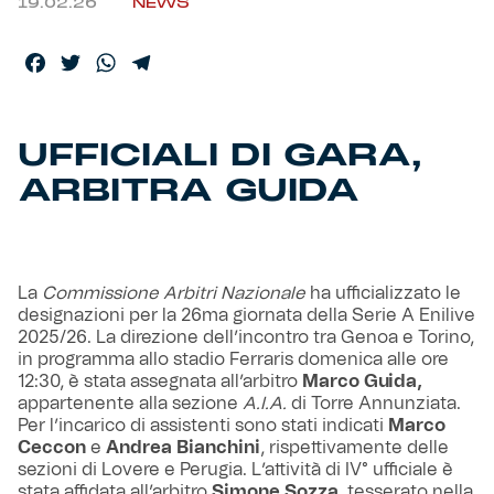
19.02.26
NEWS
Helan x Genoa
Facebook
Twitter
WhatsApp
Telegram
Isolani x Genoa
UFFICIALI DI GARA,
Gift Card Online Store
ARBITRA GUIDA
Fortissimo batte il mio cuor
La
Commissione Arbitri Nazionale
ha ufficializzato le
designazioni per la 26ma giornata della Serie A Enilive
2025/26. La direzione dell’incontro tra Genoa e Torino,
in programma allo stadio Ferraris domenica alle ore
12:30, è stata assegnata all’arbitro
Marco Guida,
appartenente alla sezione
A.I.A.
di Torre Annunziata.
Per l’incarico di assistenti sono stati indicati
Marco
Ceccon
e
Andrea Bianchini
, rispettivamente delle
sezioni di Lovere e Perugia. L’attività di IV° ufficiale è
stata affidata all’arbitro
Simone Sozza
, tesserato nella