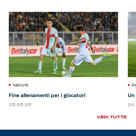
NEWS
P
Fine allenamenti per i giocatori
Un 
25.05.26
24
VEDI TUTTE