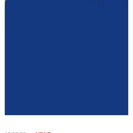
Robe di Kappa x Genoa
Vintage Collection
Red&Blue Voices
Kids
Accessori
Party
Outlet
Caffè Boasi x Genoa