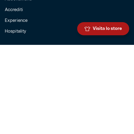
Accrediti
Experience
Visita lo store
Hospitality
SQUADRE
Prima squadra maschile
Prima squadra femminile
Settore giovanile
Genoa for special
Genoa Academy
Summer Camp