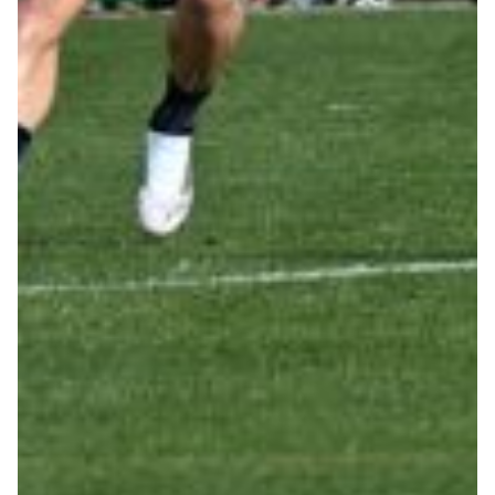
Helan x Genoa
Isolani x Genoa
Gift Card Online Store
Fortissimo batte il mio cuor