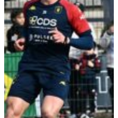
Robe di Kappa x Genoa
Vintage Collection
Red&Blue Voices
Kids
Accessori
Party
Outlet
Caffè Boasi x Genoa