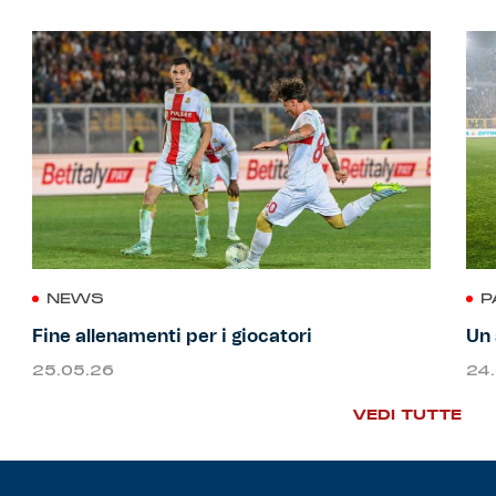
NEWS
P
Fine allenamenti per i giocatori
Un 
25.05.26
24
VEDI TUTTE