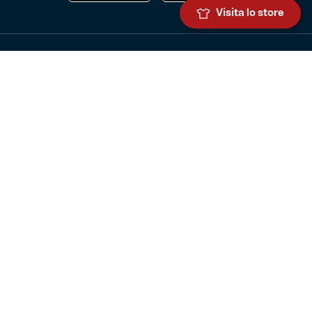
Visita lo store
Genoa Cricket and Football Club S.p.A.
Via Ronchi 67, 16155 Genova Pegli
Iscritto al Registro Stampa del Tribunale di Genova n. 3054 in data
7 maggio 2025
C.F. 80033270101
P.IVA 00973790108
CONTATTI
BIGLIETTERIA
Biglietteria
Abbonamenti