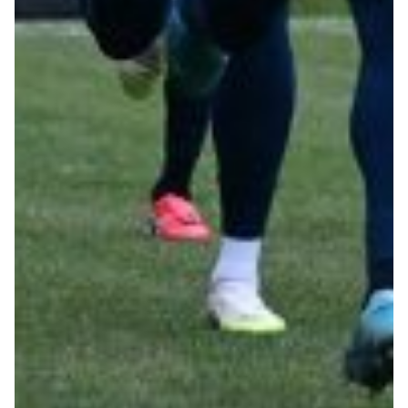
Helan x Genoa
Isolani x Genoa
Gift Card Online Store
Fortissimo batte il mio cuor