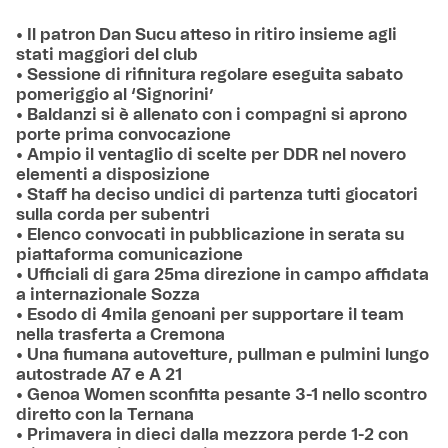
• Il patron Dan Sucu atteso in ritiro insieme agli
stati maggiori del club
• Sessione di rifinitura regolare eseguita sabato
pomeriggio al ‘Signorini’
•
Baldanzi si è allenato con i compagni si aprono
porte prima convocazione
• Ampio il ventaglio di scelte per DDR nel novero
elementi a disposizione
• Staff ha deciso undici di partenza tutti giocatori
sulla corda per subentri
• Elenco convocati in pubblicazione in serata su
piattaforma comunicazione
• Ufficiali di gara 25ma direzione in campo affidata
a internazionale Sozza
• Esodo di 4mila genoani per supportare il team
nella trasferta a Cremona
• Una fiumana autovetture, pullman e pulmini lungo
autostrade A7 e A 21
•
Genoa Women sconfitta pesante 3-1 nello scontro
diretto con la Ternana
•
Primavera in dieci dalla mezzora perde 1-2 con