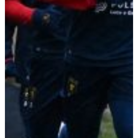
Robe di Kappa x Genoa
Vintage Collection
Red&Blue Voices
Kids
Accessori
Party
Outlet
Caffè Boasi x Genoa