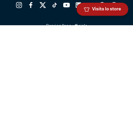
Visita lo store
Scarica l'app ufficiale
Genoa Cricket and Football Club S.p.A.
Via Ronchi 67, 16155 Genova Pegli
Iscritto al Registro Stampa del Tribunale di Genova n. 3054 in data
7 maggio 2025
C.F. 80033270101
P.IVA 00973790108