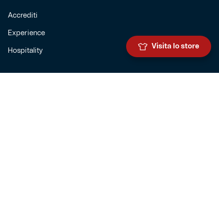
Accrediti
Experience
Visita lo store
Hospitality
SQUADRE
Prima squadra maschile
Prima squadra femminile
Settore giovanile
Genoa for special
Genoa Academy
Summer Camp