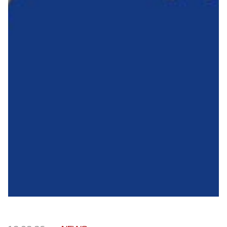
Robe di Kappa x Genoa
Vintage Collection
Red&Blue Voices
Kids
Accessori
Party
Outlet
Caffè Boasi x Genoa