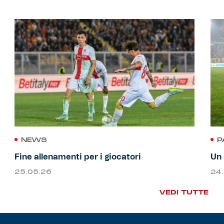
NEWS
P
Fine allenamenti per i giocatori
Un 
25.05.26
24
VEDI TUTTE