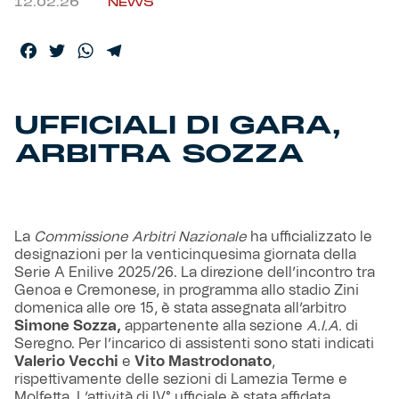
12.02.26
NEWS
Helan x Genoa
Facebook
Twitter
WhatsApp
Telegram
Isolani x Genoa
UFFICIALI DI GARA,
Gift Card Online Store
ARBITRA SOZZA
Fortissimo batte il mio cuor
La
Commissione Arbitri Nazionale
ha ufficializzato le
designazioni per la venticinquesima giornata della
Serie A Enilive 2025/26. La direzione dell’incontro tra
Genoa e Cremonese, in programma allo stadio Zini
domenica alle ore 15, è stata assegnata all’arbitro
Simone Sozza,
appartenente alla sezione
A.I.A.
di
Seregno. Per l’incarico di assistenti sono stati indicati
Valerio Vecchi
e
Vito Mastrodonato
,
rispettivamente delle sezioni di Lamezia Terme e
Molfetta. L’attività di IV° ufficiale è stata affidata