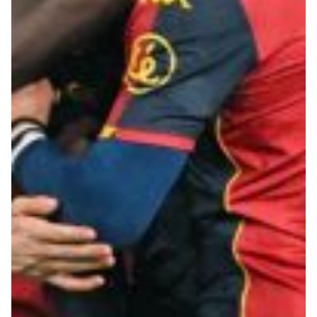
Robe di Kappa x Genoa
Vintage Collection
Red&Blue Voices
Kids
Accessori
Party
Outlet
Caffè Boasi x Genoa