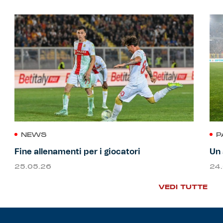
NEWS
P
Fine allenamenti per i giocatori
Un 
25.05.26
24
VEDI TUTTE