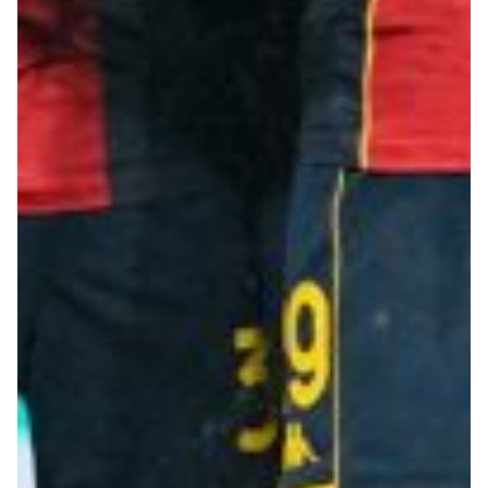
Helan x Genoa
Isolani x Genoa
Gift Card Online Store
Fortissimo batte il mio cuor