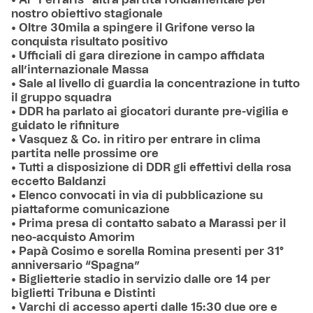
• Al “Ferraris” altra partita fondamentale per
nostro obiettivo stagionale
• Oltre 30mila a spingere il Grifone verso la
conquista risultato positivo
• Ufficiali di gara direzione in campo affidata
all’internazionale Massa
• Sale al livello di guardia la concentrazione in tutto
il gruppo squadra
• DDR ha parlato ai giocatori durante pre-vigilia e
guidato le rifiniture
• Vasquez & Co. in ritiro per entrare in clima
partita nelle prossime ore
• Tutti a disposizione di DDR gli effettivi della rosa
eccetto Baldanzi
• Elenco convocati in via di pubblicazione su
piattaforme comunicazione
• Prima presa di contatto sabato a Marassi per il
neo-acquisto Amorim
• Papà Cosimo e sorella Romina presenti per 31°
anniversario “Spagna”
• Biglietterie stadio in servizio dalle ore 14 per
biglietti Tribuna e Distinti
• Varchi di accesso aperti dalle 15:30 due ore e