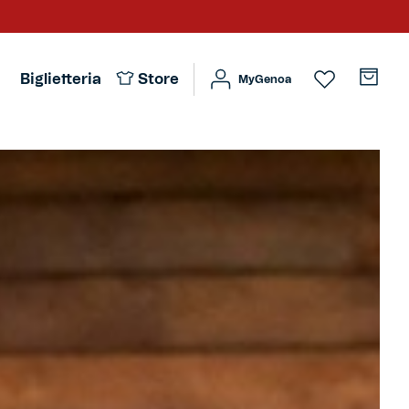
Biglietteria
Store
MyGenoa