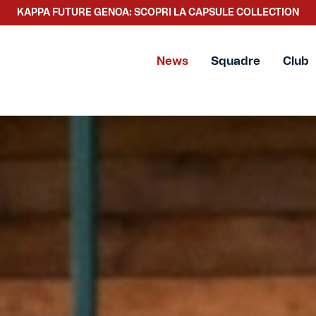
SCOPRI LA NUOVA COLLEZIONE TACCHETTEE
News
Squadre
Club