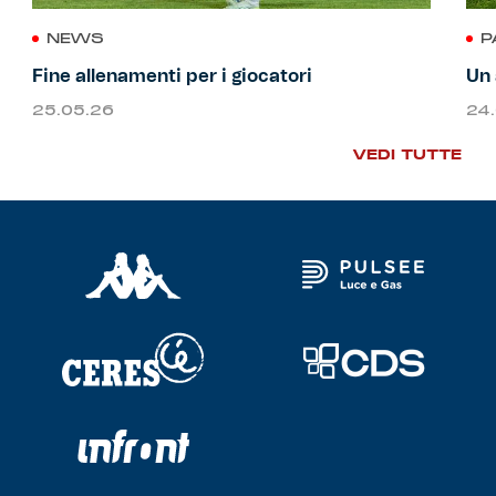
NEWS
P
Fine allenamenti per i giocatori
Un 
25.05.26
24
VEDI TUTTE