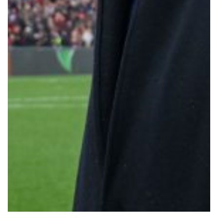
Robe di Kappa x Genoa
Vintage Collection
Red&Blue Voices
Kids
Accessori
Party
Outlet
Caffè Boasi x Genoa