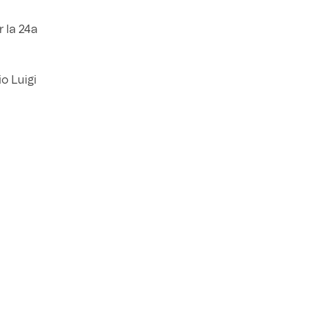
r la 24a
o Luigi
 sono stati
i di Parma
ideo
 con il
enna.
ARCHIVIO