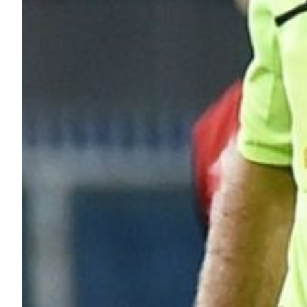
Helan x Genoa
Isolani x Genoa
Gift Card Online Store
Fortissimo batte il mio cuor