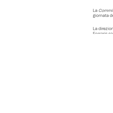
La
Commiss
giornata d
La direzio
Ferraris sa
appartene
indicati
Fi
e Imperia. L
Manganie
assistenza
supporto c
VEDI ANCHE