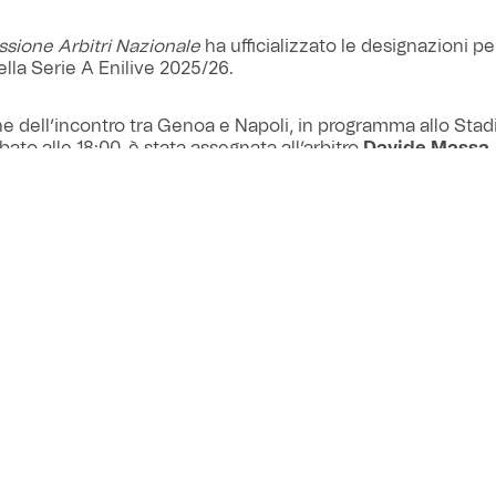
ione Arbitri Nazionale
ha ufficializzato le designazioni pe
ella Serie A Enilive 2025/26.
ne dell’incontro tra Genoa e Napoli, in programma allo Stadi
bato alle 18:00, è stata assegnata all’arbitro
Davide Massa,
nte alla sezione
A.I.A.
di Imperia. Per l’incarico di assistenti
lippo Meli
e
Stefano Alassio
, rispettivamente delle sezion
’attività di IV° ufficiale è stata affidata all’arbitro
Gianluca
llo
, tesserato nella sezione di Pinerolo. La direzione della v
 vedrà all’opera l’arbitro
Marco Di Bello
, sezione di Brindisi,
ome avar dell’arbitro
Michael Fabbri
della sezione di Rav