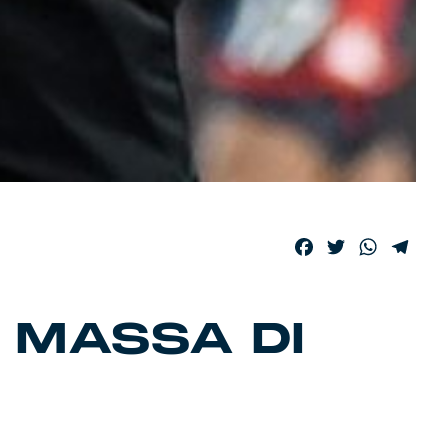
Facebook
Twitter
WhatsA
Tele
 MASSA DI