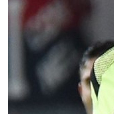
Robe di Kappa x Genoa
Vintage Collection
Red&Blue Voices
Kids
Accessori
Party
Outlet
Caffè Boasi x Genoa