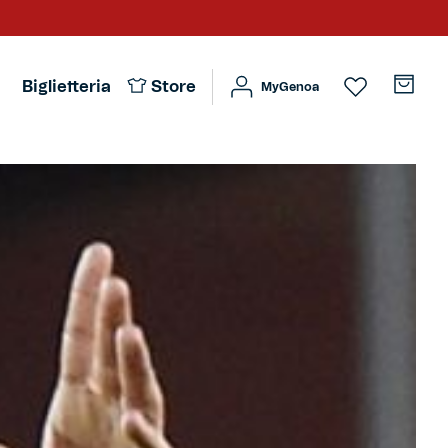
Biglietteria
Store
MyGenoa